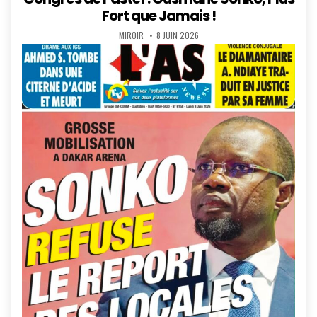
Fort que Jamais !
AUTHOR:
PUBLISHED
MIROIR
8 JUIN 2026
DATE: