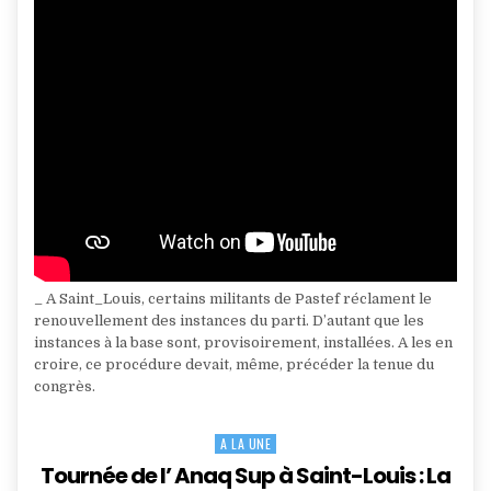
_ A Saint_Louis, certains militants de Pastef réclament le
renouvellement des instances du parti. D’autant que les
instances à la base sont, provisoirement, installées. A les en
croire, ce procédure devait, même, précéder la tenue du
congrès.
A LA UNE
Posted
in
Tournée de l’ Anaq Sup à Saint-Louis : La