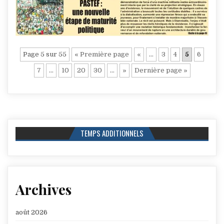
Page 5 sur 55
« Première page
«
…
3
4
5
6
7
…
10
20
30
…
»
Dernière page »
TEMPS ADDITIONNELS
Archives
août 2026