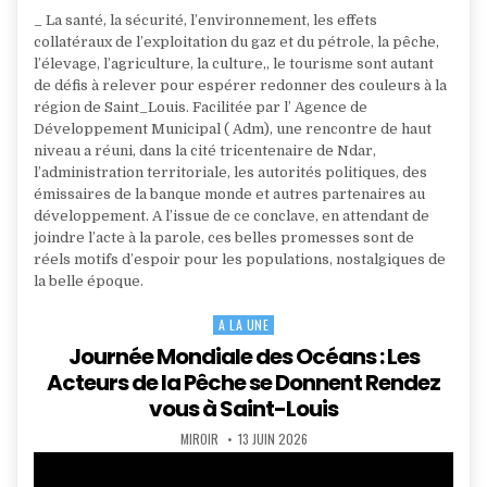
_ La santé, la sécurité, l’environnement, les effets
collatéraux de l’exploitation du gaz et du pétrole, la pêche,
l’élevage, l’agriculture, la culture,, le tourisme sont autant
de défis à relever pour espérer redonner des couleurs à la
région de Saint_Louis. Facilitée par l’ Agence de
Développement Municipal ( Adm), une rencontre de haut
niveau a réuni, dans la cité tricentenaire de Ndar,
l’administration territoriale, les autorités politiques, des
émissaires de la banque monde et autres partenaires au
développement. A l’issue de ce conclave, en attendant de
joindre l’acte à la parole, ces belles promesses sont de
réels motifs d’espoir pour les populations, nostalgiques de
la belle époque.
A LA UNE
Posted
in
Journée Mondiale des Océans : Les
Acteurs de la Pêche se Donnent Rendez
vous à Saint-Louis
AUTHOR:
PUBLISHED
MIROIR
13 JUIN 2026
DATE: