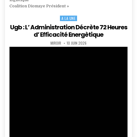
Coalition Diomaye Président »
A LA UNE
Posted
in
Ugb : L’ Administration Décrète 72 Heures
d’ Efficacité Energètique
AUTHOR:
PUBLISHED
MIROIR
10 JUIN 2026
DATE: