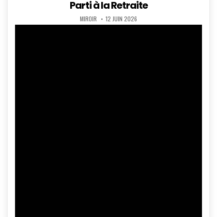
Parti à la Retraite
AUTHOR:
PUBLISHED
MIROIR
12 JUIN 2026
DATE: