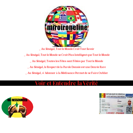
Skip
to
content
_ Au Sénégal, Tout le Monde Croit Tout Savoir
_ Au Sénégal, Tout le Monde se Croit Plus Intelligent que Tout le Monde
_ Au Sénégal, Toutes les Fêtes sont Fêtées par Tout le Monde
_ Au Sénégal, le Respect de la Parole Donnée est une Denrée Rare
_ Au Sénégal, s' Adonner à la Médisance Permet de se Faire Oublier
Voir et Entendre la Vérité