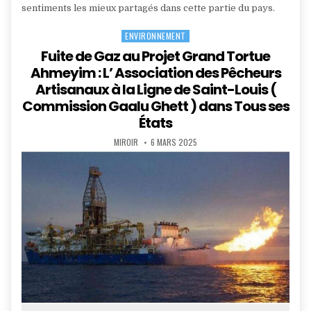
sentiments les mieux partagés dans cette partie du pays.
ENVIRONNEMENT
Posted
in
Fuite de Gaz au Projet Grand Tortue
Ahmeyim : L’ Association des Pêcheurs
Artisanaux à la Ligne de Saint-Louis (
Commission Gaalu Ghett ) dans Tous ses
États
AUTHOR:
PUBLISHED
MIROIR
6 MARS 2025
DATE: