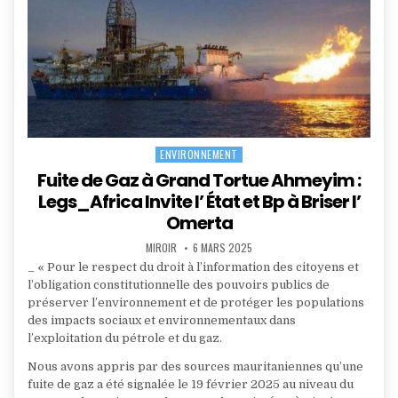
ENVIRONNEMENT
Posted
in
Fuite de Gaz à Grand Tortue Ahmeyim :
Legs_Africa Invite l’ État et Bp à Briser l’
Omerta
AUTHOR:
PUBLISHED
MIROIR
6 MARS 2025
DATE:
_ « Pour le respect du droit à l’information des citoyens et
l’obligation constitutionnelle des pouvoirs publics de
préserver l’environnement et de protéger les populations
des impacts sociaux et environnementaux dans
l’exploitation du pétrole et du gaz.
Nous avons appris par des sources mauritaniennes qu’une
fuite de gaz a été signalée le 19 février 2025 au niveau du