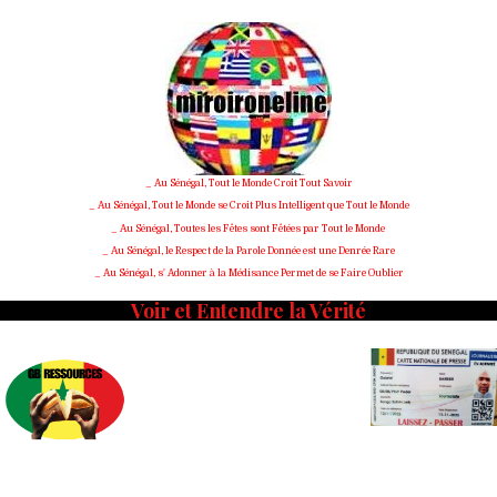
Skip
to
content
_ Au Sénégal, Tout le Monde Croit Tout Savoir
_ Au Sénégal, Tout le Monde se Croit Plus Intelligent que Tout le Monde
_ Au Sénégal, Toutes les Fêtes sont Fêtées par Tout le Monde
_ Au Sénégal, le Respect de la Parole Donnée est une Denrée Rare
_ Au Sénégal, s' Adonner à la Médisance Permet de se Faire Oublier
Voir et Entendre la Vérité