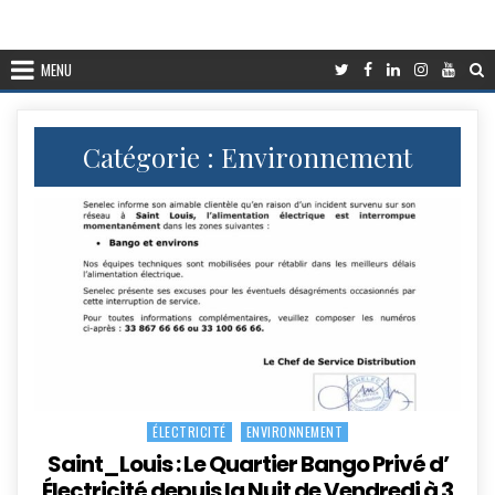
MENU
Catégorie :
Environnement
ÉLECTRICITÉ
ENVIRONNEMENT
Posted
in
Saint_Louis : Le Quartier Bango Privé d’
Électricité depuis la Nuit de Vendredi à 3