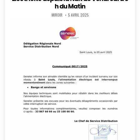
h du Matin
AUTHOR:
PUBLISHED
MIROIR
5 AVRIL 2025
DATE: