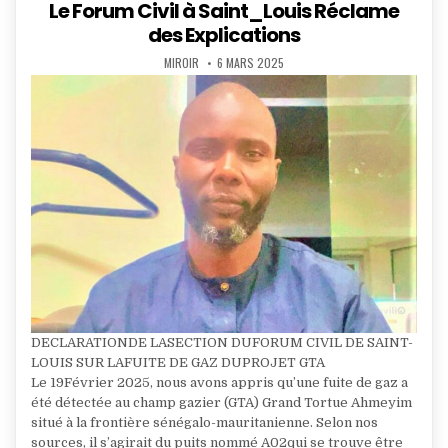
Le Forum Civil à Saint_Louis Réclame
des Explications
AUTHOR:
PUBLISHED
MIROIR
6 MARS 2025
DATE:
DECLARATIONDE LASECTION DUFORUM CIVIL DE SAINT-
LOUIS SUR LAFUITE DE GAZ DUPROJET GTA
Le 19Février 2025, nous avons appris qu’une fuite de gaz a
été détectée au champ gazier (GTA) Grand Tortue Ahmeyim
situé à la frontière sénégalo-mauritanienne. Selon nos
sources, il s’agirait du puits nommé A02qui se trouve être