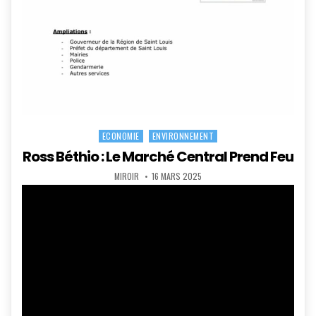
ECONOMIE
ENVIRONNEMENT
Posted
in
Ross Béthio : Le Marché Central Prend Feu
AUTHOR:
PUBLISHED
MIROIR
16 MARS 2025
DATE: