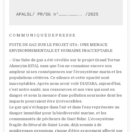
APALSL/ PR/SG n°……….……….. /2025
C O M M U N I Q U É D E P R E S S E
FUITE DE GAZ SUR LE PROJET GTA : UNE MENACE
ENVIRONNEMENTALE ET HUMAINE INACCEPTABLE
– Une fuite de gaz a été révélée sur le projet Grand Tortue
Ahmeyim (GTA), sans que l’on ne connaisse encore son
ampleur ni ses conséquences sur l’écosystème marin et les
populations côtières. Ce silence et cette opacité sont
inacceptables. Après nous avoir volé DIATARA, aujourd’hui,
c’est notre santé, nos ressources et nos vies qui sont en
danger et sous la menace d’une pollution sournoise dont les
impacts pourraient être irréversibles.
Le gaz qui s’échappe dans l’air et dans l’eau représente un
danger immédiat pour la biodiversité marine, et les
communautés de pêcheurs de Guet Ndar. L’écosystème
fragile du littoral de Saint-Louis, déjà soumis à de
nombreuses pressions, risque d’être gravement affecté par