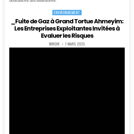
doléances documentées.
ENVIRONNEMENT
Posted
in
_Fuite de Gaz à Grand Tortue Ahmeyim:
Les Entreprises Exploitantes Invitées à
Evaluer les Risques
AUTHOR:
PUBLISHED
MIROIR
7 MARS 2025
DATE: