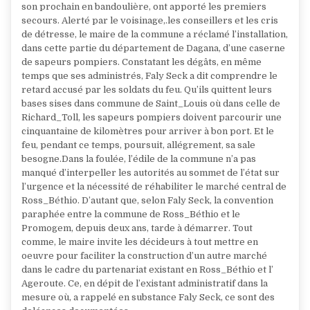
son prochain en bandoulière, ont apporté les premiers
secours. Alerté par le voisinage,.les conseillers et les cris
de détresse, le maire de la commune a réclamé l’installation,
dans cette partie du département de Dagana, d’une caserne
de sapeurs pompiers. Constatant les dégâts, en même
temps que ses administrés, Faly Seck a dit comprendre le
retard accusé par les soldats du feu. Qu’ils quittent leurs
bases sises dans commune de Saint_Louis où dans celle de
Richard_Toll, les sapeurs pompiers doivent parcourir une
cinquantaine de kilomètres pour arriver à bon port. Et le
feu, pendant ce temps, poursuit, allégrement, sa sale
besogne.Dans la foulée, l’édile de la commune n’a pas
manqué d’interpeller les autorités au sommet de l’état sur
l’urgence et la nécessité de réhabiliter le marché central de
Ross_Béthio. D’autant que, selon Faly Seck, la convention
paraphée entre la commune de Ross_Béthio et le
Promogem, depuis deux ans, tarde à démarrer. Tout
comme, le maire invite les décideurs à tout mettre en
oeuvre pour faciliter la construction d’un autre marché
dans le cadre du partenariat existant en Ross_Béthio et l’
Ageroute. Ce, en dépit de l’existant administratif dans la
mesure où, a rappelé en substance Faly Seck, ce sont des