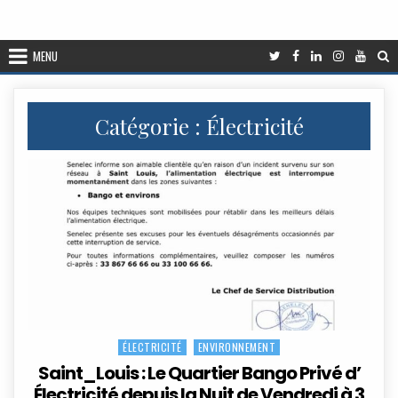
MENU
Catégorie :
Électricité
ÉLECTRICITÉ
ENVIRONNEMENT
Posted
in
Saint_Louis : Le Quartier Bango Privé d’
Électricité depuis la Nuit de Vendredi à 3