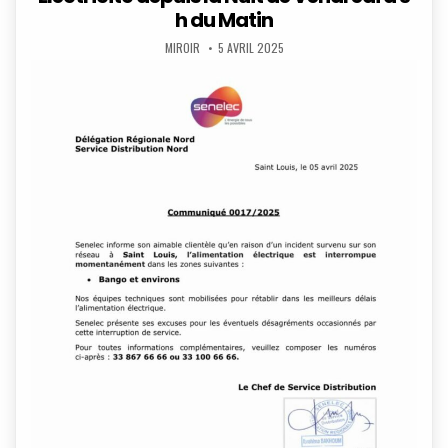
h du Matin
AUTHOR:
PUBLISHED
MIROIR
5 AVRIL 2025
DATE: