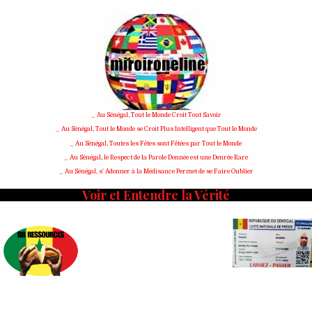
Skip
to
content
_ Au Sénégal, Tout le Monde Croit Tout Savoir
_ Au Sénégal, Tout le Monde se Croit Plus Intelligent que Tout le Monde
_ Au Sénégal, Toutes les Fêtes sont Fêtées par Tout le Monde
_ Au Sénégal, le Respect de la Parole Donnée est une Denrée Rare
_ Au Sénégal, s' Adonner à la Médisance Permet de se Faire Oublier
Voir et Entendre la Vérité