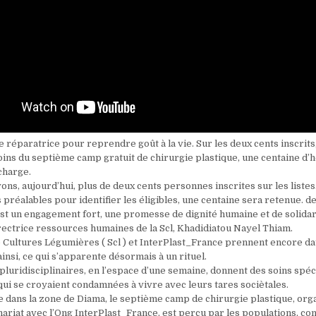
e réparatrice pour reprendre goût à la vie. Sur les deux cents inscrits
oins du septième camp gratuit de chirurgie plastique, une centaine d’
charge.
ns, aujourd’hui, plus de deux cents personnes inscrites sur les listes
 préalables pour identifier les éligibles, une centaine sera retenue. de
est un engagement fort, une promesse de dignité humaine et de solida
irectrice ressources humaines de la Scl, Khadidiatou Nayel Thiam.
e Cultures Légumières ( Scl ) et InterPlast_France prennent encore da
insi, ce qui s’apparente désormais à un rituel.
luridisciplinaires, en l’espace d’une semaine, donnent des soins spéc
qui se croyaient condamnées à vivre avec leurs tares sociètales.
e dans la zone de Diama, le septième camp de chirurgie plastique, orga
enariat avec l’Ong InterPlast_France, est perçu par les populations, 