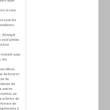
rance dans
ère si rien
es sont les
e audience
ve_Sénégal.
 sont pleins
on bon
e volonté sans
, les
acrifices,
mme du beurre
gne de
sidente du
s autres
osition, au
s acheter de
nférence de
compétentes à