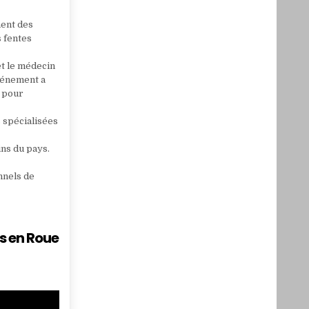
nent des
s fentes
et le médecin
événement a
t pour
s spécialisées
ins du pays.
nnels de
s en Roue