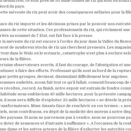
n démarrent, ce sont près de 50 mille tonnes de riz qui sont en souff
 Nord du pays.
ette mévente du riz peut avoir des conséquences néfastes pour la fili
nce du riz importé et les décisions prises par le pouvoir non exécuté
auses de cette situation. Ces professionnels du riz, qui réclament un
rités au sommet de l’ Etat, ont fait face à la presse.
e la mévente du riz est encore à l’ordre du jour dans la Vallée du fleu
e sont de nombreux stocks de riz qui cherchent preneurs. Les magasins
rtout dans le Walo où le scénario_catastrophe n’est plus à exclure sel
urs de la filière.
ertains observateurs avertis, il faut du courage, de l’abnégation et un
ontinuer à faire des efforts. Professant qu’ils sont au bord de la rupture
 par petits groupes, devisent, dissimulant difficilement leur angoisse.
ommes endettés, avons fait tout ce qu’il fallait, consenti beaucoup de s
es récoltes_record. Au finish, notre espoir est entrain de fondre co
i d’habitude nous emblavions 40 mille hectares, pour la présente campa
, il nous sera difficile d’exploiter 25 mille hectares » se désole la pré
transformateurs. Mme Aïssata Gaye de renchérir en ces termes : « nou
els, nous contribuons, en dépit de la modicité des motens à notre disp
des paysans. Si nous ne parvenons pas à vendre, nous ne pourrons pa
les doter de semences et d’intrants à suffisance ». A l’occasion de la co
nne dame et les autres acteurs de la filière d’exhorter les autorités 