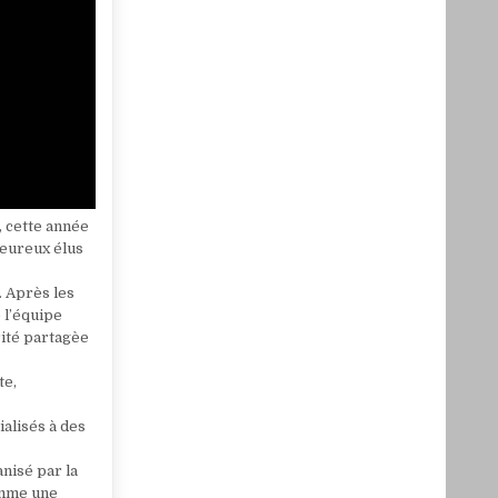
, cette année
heureux élus
. Après les
 l’équipe
rité partagèe
te,
ialisés à des
nisé par la
comme une