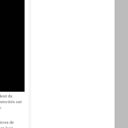
dent du
utorités ont
.
tères de