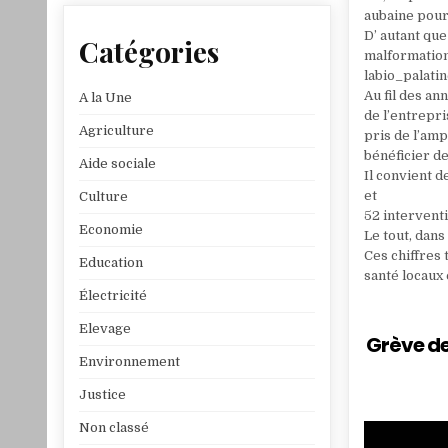
aubaine pour
D’ autant qu
Catégories
malformation
labio_palatin
Au fil des an
A la Une
de l’entrepri
Agriculture
pris de l’am
bénéficier de
Aide sociale
Il convient d
et
Culture
52 interventi
Economie
Le tout, dans
Ces chiffres
Education
santé locaux 
Électricité
Elevage
Grève de
Environnement
Justice
Non classé