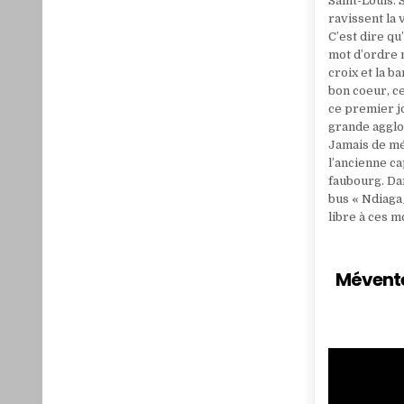
Saint-Louis. 
ravissent la
C’est dire qu
mot d’ordre n
croix et la 
bon coeur, c
ce premier jo
grande agglo
Jamais de m
l’ancienne ca
faubourg. Dan
bus « Ndiaga_
libre à ces 
Mévente 