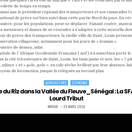
Seuls quelques rares bus de marque « Tata » et les véhicules particuli
 vedette de temps en temps.
’ainsi que le président régional des transporteurs et ses camarades l’o
ational de grève est bien suivi dans cette partie Nord du pays. En vérit
bannière, pour les populations, pour se déplacer. Faisant contre_mauva
es messieurs et dames de se résoudre à s’adapter à cette nouvelle donn
ur de grève des transporteurs, la vieille ville de Saint_Louis présent
mération villageoise, notamment pour les jours de « loumas ».
émoire de domou_ndar,
pitale de l’ Afrique Occidentale Française ( Aof ) n’a aussi bien porté l
s la cité tricentenaire de Saint_Louis, les taxis jaune et noir, les « 7 pk
ndiaye » et « golo_golo », en cale sèche, brillent par leur absence, lai
moyens de locomotion, jusque là relégués au second plan.
AGRICULTURE
ECONOMIE
Posted
in
du Riz dans la Vallée du Fleuve_Sénégal : La SF
Lourd Tribut
AUTHOR:
PUBLISHED
MIROIR
29 MARS 2026
DATE: