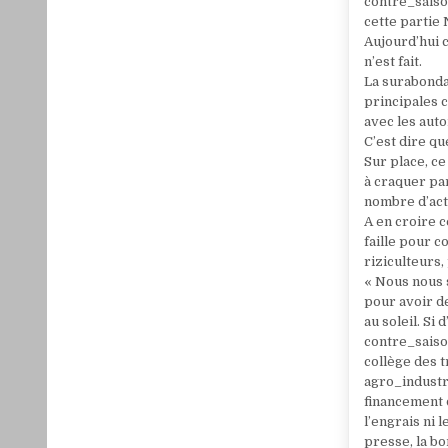
contre_saiso
cette partie
Aujourd’hui c
n’est fait.
La surabonda
principales c
avec les auto
C’est dire qu
Sur place, c
à craquer pa
nombre d’acte
A en croire c
faille pour c
riziculteurs,
« Nous nous s
pour avoir d
au soleil. S
contre_saison
collège des 
agro_industri
financement 
l’engrais ni 
presse, la bo