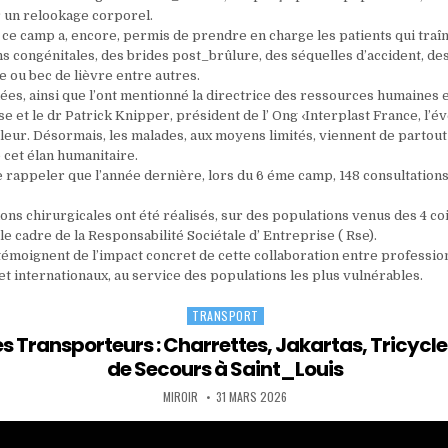
 un relookage corporel.
e ce camp a, encore, permis de prendre en charge les patients qui traî
s congénitales, des brides post_brûlure, des séquelles d’accident, de
e ou bec de lièvre entre autres.
nées, ainsi que l’ont mentionné la directrice des ressources humaines 
se et le dr Patrick Knipper, président de l’ Ong ‹Interplast France, l’
pleur. Désormais, les malades, aux moyens limités, viennent de partou
 cet élan humanitaire.
e rappeler que l’année dernière, lors du 6 éme camp, 148 consultation
ons chirurgicales ont été réalisés, sur des populations venus des 4 co
 le cadre de la Responsabilité Sociétale d’ Entreprise ( Rse).
 témoignent de l’impact concret de cette collaboration entre professio
et internationaux, au service des populations les plus vulnérables.
TRANSPORT
Posted
in
s Transporteurs : Charrettes, Jakartas, Tricycle
de Secours à Saint_Louis
AUTHOR:
PUBLISHED
MIROIR
31 MARS 2026
DATE: