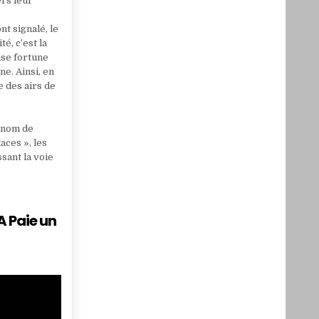
ers leur
nt signalé, le
é, c’est la
ise fortune
e. Ainsi, en
e des airs de
e nom de
aces », les
ssant la voie
A Paie un