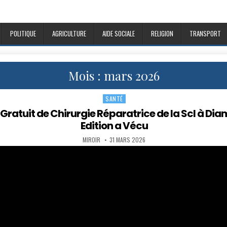
POLITIQUE
AGRICULTURE
AIDE SOCIALE
RELIGION
TRANSPORT
Mois :
mars 2026
SANTÉ
Posted
in
ratuit de Chirurgie Réparatrice de la Scl à Diam
Edition a Vécu
AUTHOR:
PUBLISHED
MIROIR
31 MARS 2026
DATE: