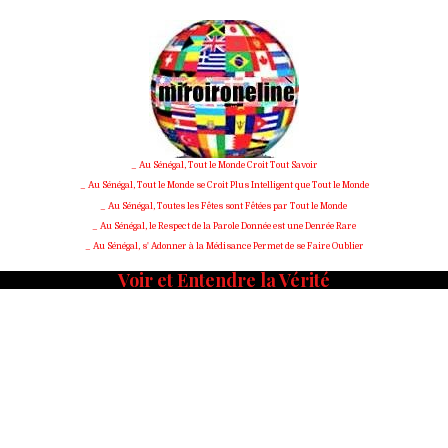
_ Au Sénégal, Tout le Monde Croit Tout Savoir
_ Au Sénégal, Tout le Monde se Croit Plus Intelligent que Tout le Monde
_ Au Sénégal, Toutes les Fêtes sont Fêtées par Tout le Monde
_ Au Sénégal, le Respect de la Parole Donnée est une Denrée Rare
_ Au Sénégal, s' Adonner à la Médisance Permet de se Faire Oublier
Voir et Entendre la Vérité