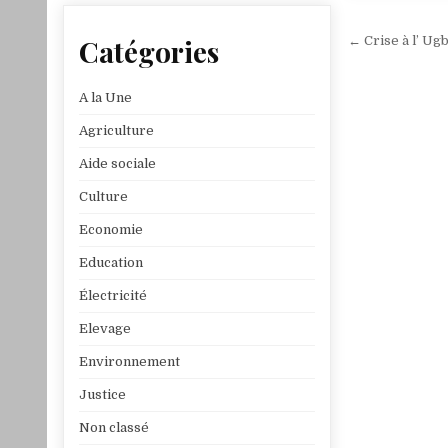
Navigat
Catégories
← Crise à l’ Ug
de
l’article
A la Une
Agriculture
Aide sociale
Culture
Economie
Education
Électricité
Elevage
Environnement
Justice
Non classé