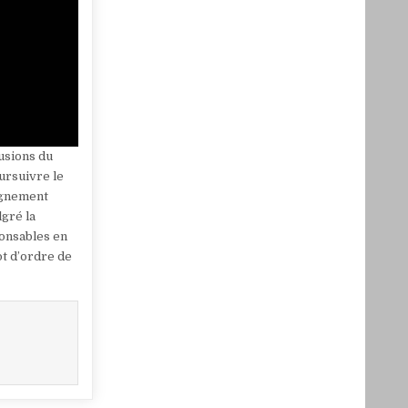
lusions du
ursuivre le
eignement
lgré la
ponsables en
ot d’ordre de