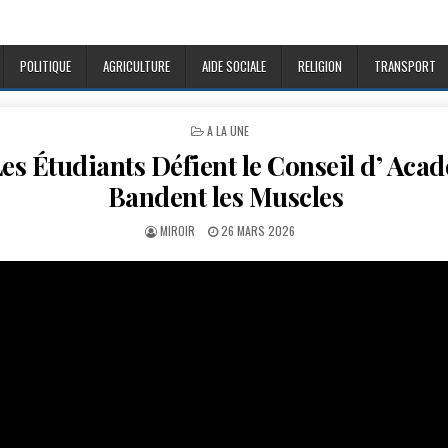
POLITIQUE
AGRICULTURE
AIDE SOCIALE
RELIGION
TRANSPORT
POSTED
A LA UNE
IN
Les Étudiants Défient le Conseil d’ Acad
Bandent les Muscles
AUTHOR:
PUBLISHED
MIROIR
26 MARS 2026
DATE: