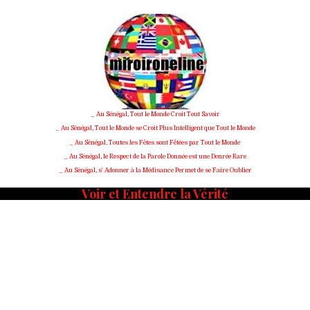
_ Au Sénégal, Tout le Monde Croit Tout Savoir
_ Au Sénégal, Tout le Monde se Croit Plus Intelligent que Tout le Monde
_ Au Sénégal, Toutes les Fêtes sont Fêtées par Tout le Monde
_ Au Sénégal, le Respect de la Parole Donnée est une Denrée Rare
_ Au Sénégal, s' Adonner à la Médisance Permet de se Faire Oublier
Voir et Entendre la Vérité