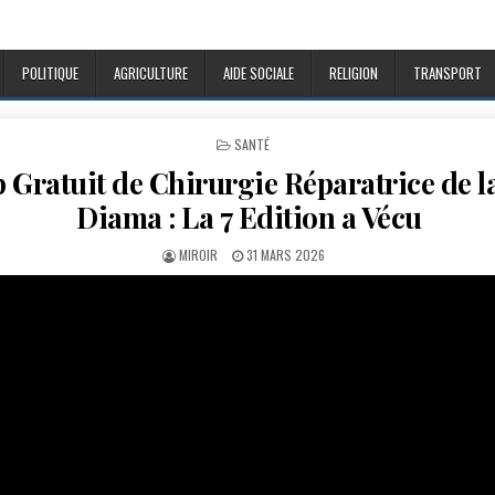
POLITIQUE
AGRICULTURE
AIDE SOCIALE
RELIGION
TRANSPORT
POSTED
SANTÉ
IN
Gratuit de Chirurgie Réparatrice de la
Diama : La 7 Edition a Vécu
AUTHOR:
PUBLISHED
MIROIR
31 MARS 2026
DATE: