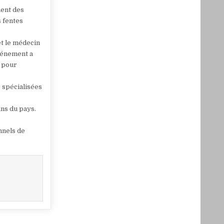
nent des
s fentes
et le médecin
événement a
t pour
s spécialisées
ins du pays.
nnels de