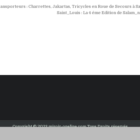
ion
nsporteurs : Charrettes, Jakartas, Tricycles en Roue de Secours à S
Saint_Louis : La 4 éme Edition de Salam
Copyright © 2023 miroir-oneline.com Tous Droits réservés
Design by ThemesDNA.com