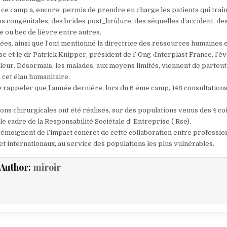
e ce camp a, encore, permis de prendre en charge les patients qui traî
s congénitales, des brides post_brûlure, des séquelles d’accident, de
e ou bec de lièvre entre autres.
nées, ainsi que l’ont mentionné la directrice des ressources humaines 
se et le dr Patrick Knipper, président de l’ Ong ‹Interplast France, l’
pleur. Désormais, les malades, aux moyens limités, viennent de partou
 cet élan humanitaire.
e rappeler que l’année dernière, lors du 6 éme camp, 148 consultation
ons chirurgicales ont été réalisés, sur des populations venus des 4 co
 le cadre de la Responsabilité Sociétale d’ Entreprise ( Rse).
 témoignent de l’impact concret de cette collaboration entre professio
et internationaux, au service des populations les plus vulnérables.
Author:
miroir