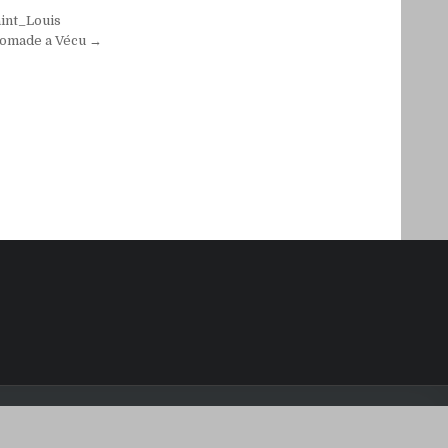
aint_Louis
_nomade a Vécu →