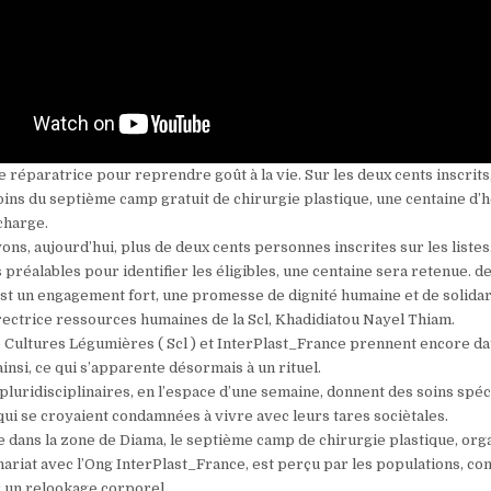
e réparatrice pour reprendre goût à la vie. Sur les deux cents inscrits
oins du septième camp gratuit de chirurgie plastique, une centaine d’
charge.
ns, aujourd’hui, plus de deux cents personnes inscrites sur les listes
 préalables pour identifier les éligibles, une centaine sera retenue. de
est un engagement fort, une promesse de dignité humaine et de solida
irectrice ressources humaines de la Scl, Khadidiatou Nayel Thiam.
e Cultures Légumières ( Scl ) et InterPlast_France prennent encore da
insi, ce qui s’apparente désormais à un rituel.
luridisciplinaires, en l’espace d’une semaine, donnent des soins spéc
qui se croyaient condamnées à vivre avec leurs tares sociètales.
e dans la zone de Diama, le septième camp de chirurgie plastique, orga
enariat avec l’Ong InterPlast_France, est perçu par les populations, 
 un relookage corporel.