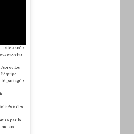
, cette année
heureux élus
. Après les
 l’équipe
rité partagèe
te,
ialisés à des
nisé par la
comme une