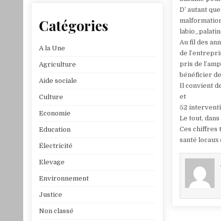
D’ autant qu
Catégories
malformation
labio_palatin
Au fil des an
A la Une
de l’entrepri
pris de l’am
Agriculture
bénéficier de
Aide sociale
Il convient d
et
Culture
52 interventi
Economie
Le tout, dans
Ces chiffres
Education
santé locaux 
Électricité
Elevage
Environnement
Justice
Non classé