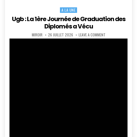
A LA UNE
Posted
in
Ugb : La 1ère Journée de Graduation des
Diplomés a Vécu
AUTHOR:
PUBLISHED
ON
MIROIR
26 JUILLET 2026
LEAVE A COMMENT
DATE:
UGB
:
LA
1ÈRE
JOURNÉE
DE
GRADUATION
DES
DIPLOMÉS
A
VÉCU