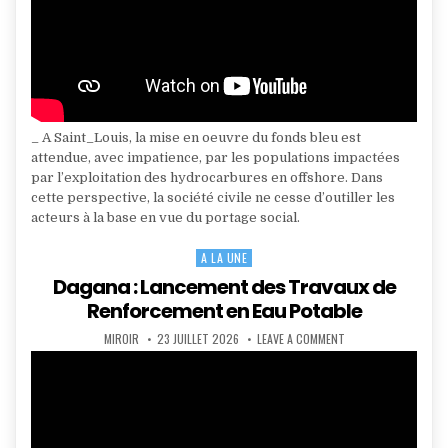
_ A Saint_Louis, la mise en oeuvre du fonds bleu est
attendue, avec impatience, par les populations impactées
par l’exploitation des hydrocarbures en offshore. Dans
cette perspective, la société civile ne cesse d’outiller les
acteurs à la base en vue du portage social.
A LA UNE
Posted
in
Dagana : Lancement des Travaux de
Renforcement en Eau Potable
AUTHOR:
PUBLISHED
ON
MIROIR
23 JUILLET 2026
LEAVE A COMMENT
DATE:
DAGANA
:
LANCEMENT
DES
TRAVAUX
DE
RENFORCEMENT
EN
EAU