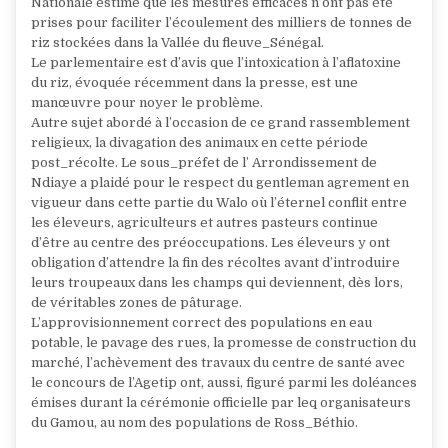
Nationale estime que les mesures efficaces n’ont pas été
prises pour faciliter l’écoulement des milliers de tonnes de
riz stockées dans la Vallée du fleuve_Sénégal.
Le parlementaire est d’avis que l’intoxication à l’aflatoxine
du riz, évoquée récemment dans la presse, est une
manœuvre pour noyer le problème.
Autre sujet abordé à l’occasion de ce grand rassemblement
religieux, la divagation des animaux en cette période
post_récolte. Le sous_préfet de l’ Arrondissement de
Ndiaye a plaidé pour le respect du gentleman agrement en
vigueur dans cette partie du Walo où l’éternel conflit entre
les éleveurs, agriculteurs et autres pasteurs continue
d’être au centre des préoccupations. Les éleveurs y ont
obligation d’attendre la fin des récoltes avant d’introduire
leurs troupeaux dans les champs qui deviennent, dès lors,
de véritables zones de pâturage.
L’approvisionnement correct des populations en eau
potable, le pavage des rues, la promesse de construction du
marché, l’achèvement des travaux du centre de santé avec
le concours de l’Agetip ont, aussi, figuré parmi les doléances
émises durant la cérémonie officielle par leq organisateurs
du Gamou, au nom des populations de Ross_Béthio.