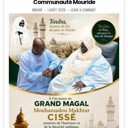
Communauté Mouride
AUTHOR:
PUBLISHED
ON
MIROIR
1 AOÛT 2026
LEAVE A COMMENT
DATE:
MAGAL
DE
TOUBA
2026
:
LE
MOT
DU
MINISTRE
MOUHAMADOU
MAKHTAR
CISSÉ
À
LA
COMMUNAUTÉ
MOURIDE