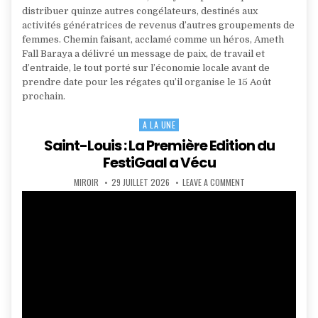
distribuer quinze autres congélateurs, destinés aux
activités génératrices de revenus d’autres groupements de
femmes. Chemin faisant, acclamé comme un héros, Ameth
Fall Baraya a délivré un message de paix, de travail et
d’entraide, le tout porté sur l’économie locale avant de
prendre date pour les régates qu’il organise le 15 Août
prochain.
A LA UNE
Posted
in
Saint-Louis : La Première Edition du
FestiGaal a Vécu
AUTHOR:
PUBLISHED
ON
MIROIR
29 JUILLET 2026
LEAVE A COMMENT
DATE:
SAINT-
LOUIS
:
LA
PREMIÈRE
EDITION
DU
FESTIGAAL
A
VÉCU