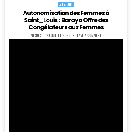
A LA UNE
Posted
in
Autonomisation des Femmes à
Saint_Louis : Baraya Offre des
Congélateurs aux Femmes
AUTHOR:
PUBLISHED
ON
MIROIR
29 JUILLET 2026
LEAVE A COMMENT
DATE:
AUTONOMISATION
DES
FEMMES
À
SAINT_LOUIS
:
BARAYA
OFFRE
DES
CONGÉLATEURS
AUX
FEMMES