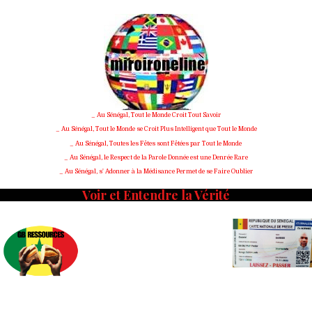
Skip
to
content
_ Au Sénégal, Tout le Monde Croit Tout Savoir
_ Au Sénégal, Tout le Monde se Croit Plus Intelligent que Tout le Monde
_ Au Sénégal, Toutes les Fêtes sont Fêtées par Tout le Monde
_ Au Sénégal, le Respect de la Parole Donnée est une Denrée Rare
_ Au Sénégal, s' Adonner à la Médisance Permet de se Faire Oublier
Voir et Entendre la Vérité