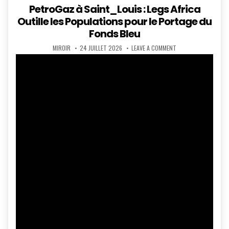
in
PetroGaz à Saint_Louis : Legs Africa
Outille les Populations pour le Portage du
Fonds Bleu
AUTHOR:
PUBLISHED
ON
MIROIR
24 JUILLET 2026
LEAVE A COMMENT
DATE:
PETROGAZ
À
SAINT_LOUIS
:
LEGS
AFRICA
OUTILLE
LES
POPULATIONS
POUR
LE
PORTAGE
DU
FONDS
BLEU