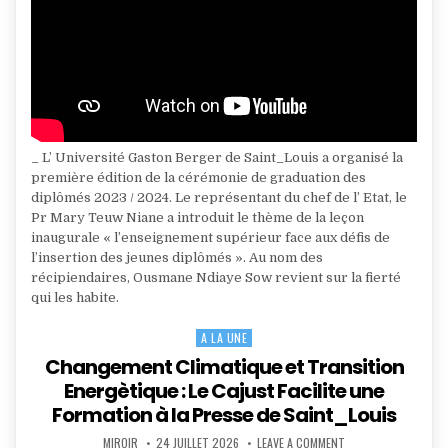
_ L’ Université Gaston Berger de Saint_Louis a organisé la
première édition de la cérémonie de graduation des
diplômés 2023 / 2024. Le représentant du chef de l’ Etat, le
Pr Mary Teuw Niane a introduit le thème de la leçon
inaugurale « l’enseignement supérieur face aux défis de
l’insertion des jeunes diplômés ». Au nom des
récipiendaires, Ousmane Ndiaye Sow revient sur la fierté
qui les habite.
A LA UNE
Posted
in
Changement Climatique et Transition
Energètique : Le Cajust Facilite une
Formation à la Presse de Saint_Louis
AUTHOR:
PUBLISHED
ON
MIROIR
24 JUILLET 2026
LEAVE A COMMENT