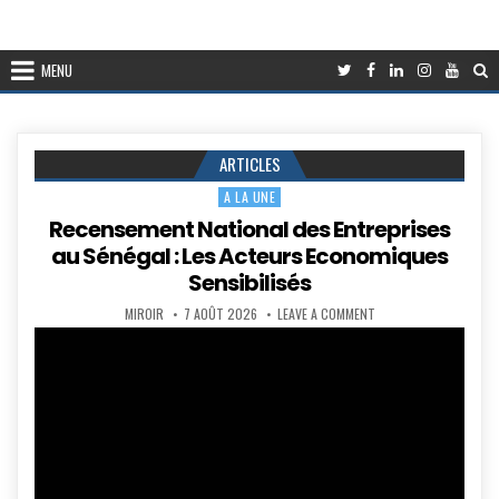
MENU
ARTICLES
A LA UNE
Posted
in
Recensement National des Entreprises
au Sénégal : Les Acteurs Economiques
Sensibilisés
AUTHOR:
PUBLISHED
ON
MIROIR
7 AOÛT 2026
LEAVE A COMMENT
DATE:
RECENSEMENT
NATIONAL
DES
ENTREPRISES
AU
SÉNÉGAL
:
LES
ACTEURS
ECONOMIQUES
SENSIBILISÉS