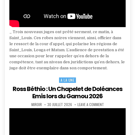
_ Trois nouveaux juges ont prêté serment, ce matin, à
Saint_Louis. Ces robes noires viennent, ainsi, officier dans
le ressort de la cour d’appel, qui polarise les régions de
Saint_Louis, Louga et Matam. L’audience de prestation a été
une occasion pour leur rappeler qu’en dehors de la
compétence, tant au niveau des juridictions qu’en dehors, le
juge doit être exemplaire dans son comportement.
A LA UNE
Posted
in
Ross Béthio : Un Chapelet de Doléances
Emis lors du Gamou 2026
AUTHOR:
PUBLISHED
ON
MIROIR
30 JUILLET 2026
LEAVE A COMMENT
DATE:
ROSS
BÉTHIO
:
UN
CHAPELET
DE
DOLÉANCES
EMIS