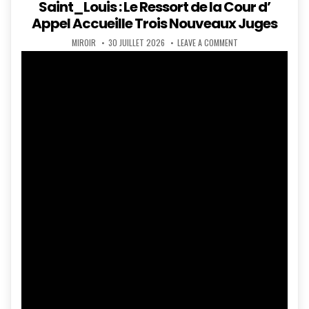
in
Saint_Louis : Le Ressort de la Cour d’
Appel Accueille Trois Nouveaux Juges
AUTHOR:
PUBLISHED
ON
MIROIR
30 JUILLET 2026
LEAVE A COMMENT
DATE:
SAINT_LOUIS
:
LE
RESSORT
DE
LA
COUR
D’
APPEL
ACCUEILLE
TROIS
NOUVEAUX
JUGES