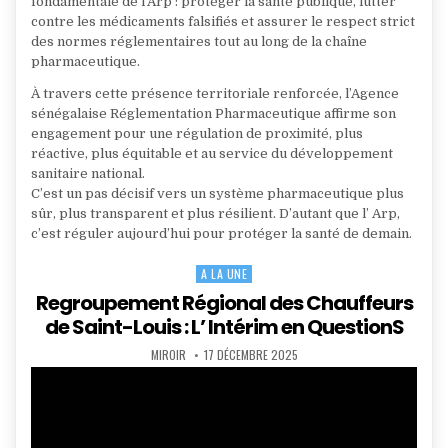
fondamentale de l’Arp : protéger la santé publique, lutter
contre les médicaments falsifiés et assurer le respect strict
des normes réglementaires tout au long de la chaîne
pharmaceutique.
À travers cette présence territoriale renforcée, l’Agence
sénégalaise Réglementation Pharmaceutique affirme son
engagement pour une régulation de proximité, plus
réactive, plus équitable et au service du développement
sanitaire national.
C’est un pas décisif vers un système pharmaceutique plus
sûr, plus transparent et plus résilient. D’autant que l’ Arp,
c’est réguler aujourd’hui pour protéger la santé de demain.
A LA UNE
Posted
in
Regroupement Régional des Chauffeurs
de Saint-Louis : L’ Intérim en QuestionS
AUTHOR:
PUBLISHED
MIROIR
17 DÉCEMBRE 2025
DATE: