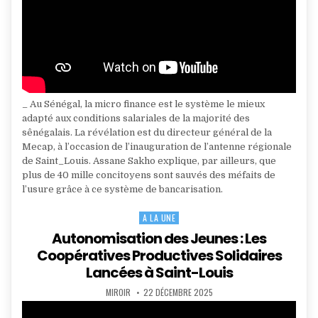
_ Au Sénégal, la micro finance est le système le mieux
adapté aux conditions salariales de la majorité des
sênégalais. La révélation est du directeur général de la
Mecap, à l’occasion de l’inauguration de l’antenne régionale
de Saint_Louis. Assane Sakho explique, par ailleurs, que
plus de 40 mille concitoyens sont sauvés des méfaits de
l’usure grâce à ce système de bancarisation.
A LA UNE
Posted
in
Autonomisation des Jeunes : Les
Coopératives Productives Solidaires
Lancées à Saint-Louis
AUTHOR:
PUBLISHED
MIROIR
22 DÉCEMBRE 2025
DATE: