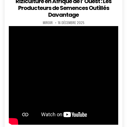
Riziculture en Afrique de l’ Ouest : Les
Producteurs de Semences Outillés
Davantage
AUTHOR:
PUBLISHED
MIROIR
16 DÉCEMBRE 2025
DATE: