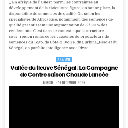
_ En Afrique de l’ Ouest, parmi les contraintes au
développement de la riziculture figure, en bonne place, la
disponibilité de semences de qualité. Or, selon les
specialistes de Africa Rice, notamment, des semences de
qualité garantissent une augmentation de 5 à 20 % des
rendements. C’est dans ce contexte que la structure
sous_région renforce les capacités de producteurs de
semences du Togo, de Côté d’ Ivoire, du Burkina_Faso et du
Sénégal, en parfaite intelligence avec Rizao.
A LA UNE
Posted
in
Vallée du fleuve Sénégal : La Campagne
de Contre saison Chaude Lancée
AUTHOR:
PUBLISHED
MIROIR
16 DÉCEMBRE 2025
DATE: