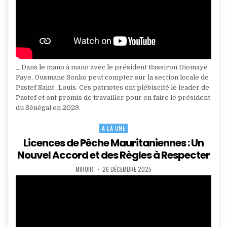
_ Dans le mano à mano avec le président Bassirou Diomaye
Faye, Ousmane Sonko peut compter sur la section locale de
Pastef Saint_Louis. Ces patriotes ont plébiscité le leader de
Pastef et ont promis de travailler pour en faire le président
du Sénégal en 2029.
A LA UNE
Posted
in
Licences de Pêche Mauritaniennes : Un
Nouvel Accord et des Règles à Respecter
AUTHOR:
PUBLISHED
MIROIR
26 DÉCEMBRE 2025
DATE: