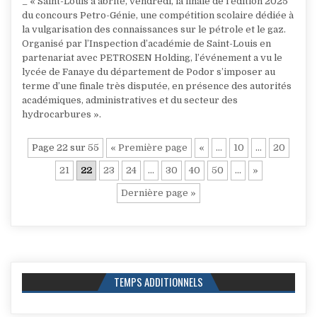
_ « Saint-Louis a abrité, vendredi, la finale de l’édition 2025
du concours Petro-Génie, une compétition scolaire dédiée à
la vulgarisation des connaissances sur le pétrole et le gaz.
Organisé par l’Inspection d’académie de Saint-Louis en
partenariat avec PETROSEN Holding, l’événement a vu le
lycée de Fanaye du département de Podor s’imposer au
terme d’une finale très disputée, en présence des autorités
académiques, administratives et du secteur des
hydrocarbures ».
Page 22 sur 55
« Première page
«
…
10
…
20
21
22
23
24
…
30
40
50
…
»
Dernière page »
TEMPS ADDITIONNELS