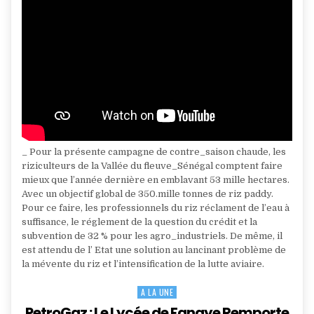
_ Pour la présente campagne de contre_saison chaude, les
riziculteurs de la Vallée du fleuve_Sénégal comptent faire
mieux que l’année dernière en emblavant 53 mille hectares.
Avec un objectif global de 350.mille tonnes de riz paddy.
Pour ce faire, les professionnels du riz réclament de l’eau à
suffisance, le réglement de la question du crédit et la
subvention de 32 % pour les agro_industriels. De même, il
est attendu de l’ Etat une solution au lancinant problème de
la mévente du riz et l’intensification de la lutte aviaire.
A LA UNE
Posted
in
PetroGaz : Le Lycée de Fanaye Remporte