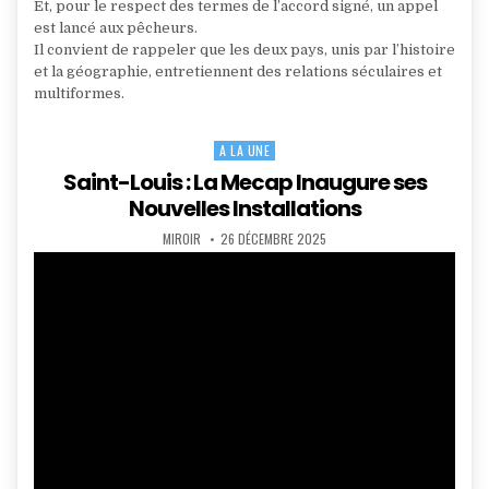
Et, pour le respect des termes de l’accord signé, un appel
est lancé aux pêcheurs.
Il convient de rappeler que les deux pays, unis par l’histoire
et la géographie, entretiennent des relations séculaires et
multiformes.
A LA UNE
Posted
in
Saint-Louis : La Mecap Inaugure ses
Nouvelles Installations
AUTHOR:
PUBLISHED
MIROIR
26 DÉCEMBRE 2025
DATE: