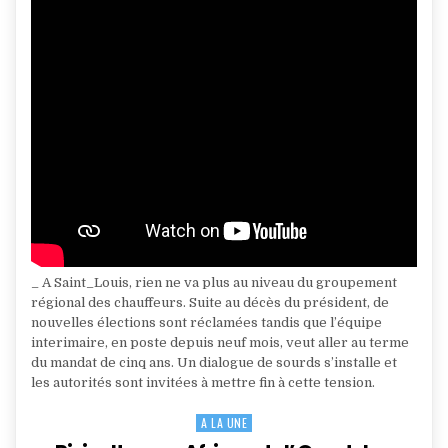
_ A Saint_Louis, rien ne va plus au niveau du groupement
régional des chauffeurs. Suite au décès du président, de
nouvelles élections sont réclamées tandis que l’équipe
interimaire, en poste depuis neuf mois, veut aller au terme
du mandat de cinq ans. Un dialogue de sourds s’installe et
les autorités sont invitées à mettre fin à cette tension.
A LA UNE
Posted
in