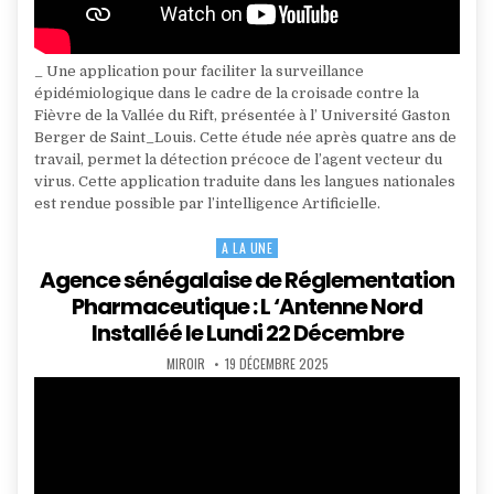
_ Une application pour faciliter la surveillance
épidémiologique dans le cadre de la croisade contre la
Fièvre de la Vallée du Rift, présentée à l’ Université Gaston
Berger de Saint_Louis. Cette étude née après quatre ans de
travail, permet la détection précoce de l’agent vecteur du
virus. Cette application traduite dans les langues nationales
est rendue possible par l’intelligence Artificielle.
A LA UNE
Posted
in
Agence sénégalaise de Réglementation
Pharmaceutique : L ‘Antenne Nord
Installéé le Lundi 22 Décembre
AUTHOR:
PUBLISHED
MIROIR
19 DÉCEMBRE 2025
DATE: