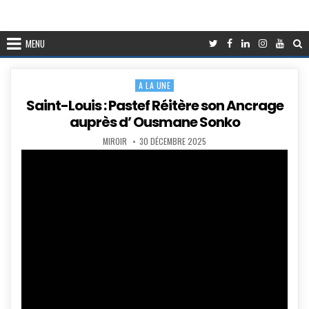
MENU
A LA UNE
Posted
in
Saint-Louis : Pastef Réitère son Ancrage
auprès d’ Ousmane Sonko
AUTHOR:
PUBLISHED
MIROIR
30 DÉCEMBRE 2025
DATE: