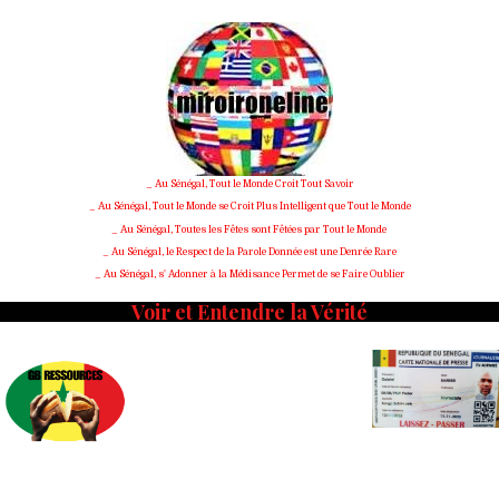
Skip
to
content
_ Au Sénégal, Tout le Monde Croit Tout Savoir
_ Au Sénégal, Tout le Monde se Croit Plus Intelligent que Tout le Monde
_ Au Sénégal, Toutes les Fêtes sont Fêtées par Tout le Monde
_ Au Sénégal, le Respect de la Parole Donnée est une Denrée Rare
_ Au Sénégal, s' Adonner à la Médisance Permet de se Faire Oublier
Voir et Entendre la Vérité