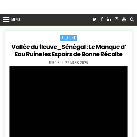
MENU
A LA UNE
Posted
in
Vallée du fleuve_Sénégal : Le Manque d’
Eau Ruine les Espoirs de Bonne Récolte
AUTHOR:
PUBLISHED
MIROIR
22 MARS 2025
DATE: