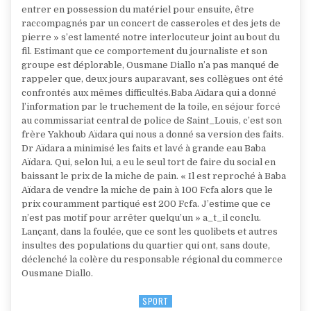
entrer en possession du matériel pour ensuite, être
raccompagnés par un concert de casseroles et des jets de
pierre » s’est lamenté notre interlocuteur joint au bout du
fil. Estimant que ce comportement du journaliste et son
groupe est déplorable, Ousmane Diallo n’a pas manqué de
rappeler que, deux jours auparavant, ses collègues ont été
confrontés aux mêmes difficultés.Baba Aïdara qui a donné
l’information par le truchement de la toile, en séjour forcé
au commissariat central de police de Saint_Louis, c’est son
frère Yakhoub Aïdara qui nous a donné sa version des faits.
Dr Aïdara a minimisé les faits et lavé à grande eau Baba
Aïdara. Qui, selon lui, a eu le seul tort de faire du social en
baissant le prix de la miche de pain. « Il est reproché à Baba
Aïdara de vendre la miche de pain à 100 Fcfa alors que le
prix couramment partiqué est 200 Fcfa. J’estime que ce
n’est pas motif pour arrêter quelqu’un » a_t_il conclu.
Lançant, dans la foulée, que ce sont les quolibets et autres
insultes des populations du quartier qui ont, sans doute,
déclenché la colère du responsable régional du commerce
Ousmane Diallo.
SPORT
Posted