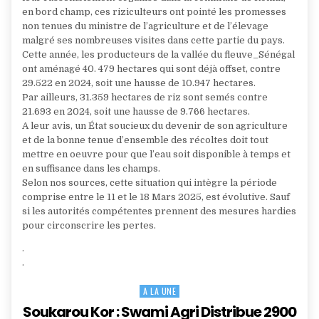
en bord champ, ces riziculteurs ont pointé les promesses
non tenues du ministre de l’agriculture et de l’élevage
malgré ses nombreuses visites dans cette partie du pays.
Cette année, les producteurs de la vallée du fleuve_Sénégal
ont aménagé 40. 479 hectares qui sont déjà offset, contre
29.522 en 2024, soit une hausse de 10.947 hectares.
Par ailleurs, 31.359 hectares de riz sont semés contre
21.693 en 2024, soit une hausse de 9.766 hectares.
A leur avis, un État soucieux du devenir de son agriculture
et de la bonne tenue d’ensemble des récoltes doit tout
mettre en oeuvre pour que l’eau soit disponible à temps et
en suffisance dans les champs.
Selon nos sources, cette situation qui intègre la période
comprise entre le 11 et le 18 Mars 2025, est évolutive. Sauf
si les autorités compétentes prennent des mesures hardies
pour circonscrire les pertes.
.
.
A LA UNE
Posted
in
Soukarou Kor : Swami Agri Distribue 2900