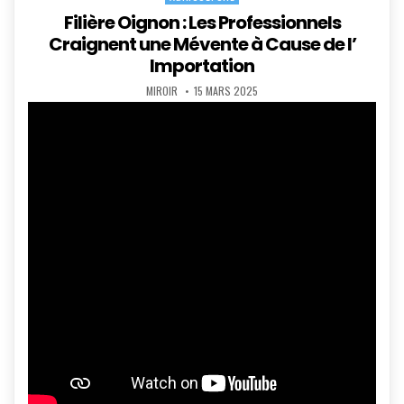
in
Filière Oignon : Les Professionnels
Craignent une Mévente à Cause de l’
Importation
AUTHOR:
PUBLISHED
MIROIR
15 MARS 2025
DATE: