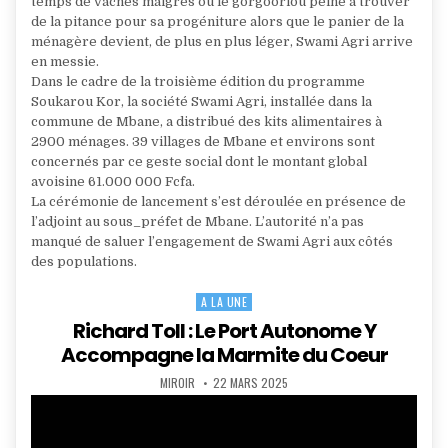
temps de vaches maigres où le gorgoorlou peine à trouver
de la pitance pour sa progéniture alors que le panier de la
ménagère devient, de plus en plus léger, Swami Agri arrive
en messie.
Dans le cadre de la troisième édition du programme
Soukarou Kor, la société Swami Agri, installée dans la
commune de Mbane, a distribué des kits alimentaires à
2900 ménages. 39 villages de Mbane et environs sont
concernés par ce geste social dont le montant global
avoisine 61.000 000 Fcfa.
La cérémonie de lancement s’est déroulée en présence de
l’adjoint au sous_préfet de Mbane. L’autorité n’a pas
manqué de saluer l’engagement de Swami Agri aux côtés
des populations.
A LA UNE
Posted
in
Richard Toll : Le Port Autonome Y
Accompagne la Marmite du Coeur
AUTHOR:
PUBLISHED
MIROIR
22 MARS 2025
DATE: