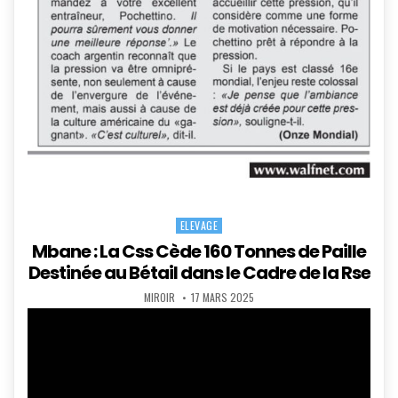
ELEVAGE
Posted
in
Mbane : La Css Cède 160 Tonnes de Paille
Destinée au Bétail dans le Cadre de la Rse
AUTHOR:
PUBLISHED
MIROIR
17 MARS 2025
DATE: