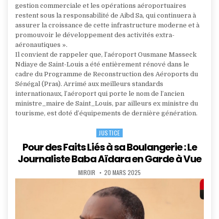
gestion commerciale et les opérations aéroportuaires
restent sous la responsabilité de Aibd Sa, qui continuera à
assurer la croissance de cette infrastructure moderne et à
promouvoir le développement des activités extra-
aéronautiques ».
Il convient de rappeler que, l’aéroport Ousmane Masseck
Ndiaye de Saint-Louis a été entièrement rénové dans le
cadre du Programme de Reconstruction des Aéroports du
Sénégal (Pras). Arrimé aux meilleurs standards
internationaux, l’aéroport qui porte le nom de l’ancien
ministre_maire de Saint_Louis, par ailleurs ex ministre du
tourisme, est doté d’équipements de dernière génération.
JUSTICE
Posted
in
Pour des Faits Liés à sa Boulangerie : Le
Journaliste Baba Aïdara en Garde à Vue
AUTHOR:
PUBLISHED
MIROIR
20 MARS 2025
DATE: