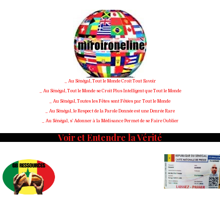
Skip
to
content
_ Au Sénégal, Tout le Monde Croit Tout Savoir
_ Au Sénégal, Tout le Monde se Croit Plus Intelligent que Tout le Monde
_ Au Sénégal, Toutes les Fêtes sont Fêtées par Tout le Monde
_ Au Sénégal, le Respect de la Parole Donnée est une Denrée Rare
_ Au Sénégal, s' Adonner à la Médisance Permet de se Faire Oublier
Voir et Entendre la Vérité