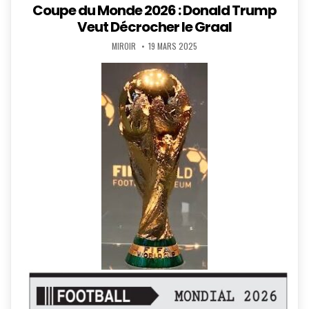
in
Coupe du Monde 2026 : Donald Trump
Veut Décrocher le Graal
AUTHOR:
PUBLISHED
MIROIR
19 MARS 2025
DATE: