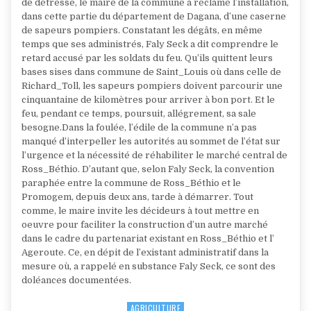
de détresse, le maire de la commune a réclamé l’installation,
dans cette partie du département de Dagana, d’une caserne
de sapeurs pompiers. Constatant les dégâts, en même
temps que ses administrés, Faly Seck a dit comprendre le
retard accusé par les soldats du feu. Qu’ils quittent leurs
bases sises dans commune de Saint_Louis où dans celle de
Richard_Toll, les sapeurs pompiers doivent parcourir une
cinquantaine de kilomètres pour arriver à bon port. Et le
feu, pendant ce temps, poursuit, allégrement, sa sale
besogne.Dans la foulée, l’édile de la commune n’a pas
manqué d’interpeller les autorités au sommet de l’état sur
l’urgence et la nécessité de réhabiliter le marché central de
Ross_Béthio. D’autant que, selon Faly Seck, la convention
paraphée entre la commune de Ross_Béthio et le
Promogem, depuis deux ans, tarde à démarrer. Tout
comme, le maire invite les décideurs à tout mettre en
oeuvre pour faciliter la construction d’un autre marché
dans le cadre du partenariat existant en Ross_Béthio et l’
Ageroute. Ce, en dépit de l’existant administratif dans la
mesure où, a rappelé en substance Faly Seck, ce sont des
doléances documentées.
AGRICULTURE
Posted