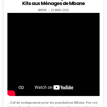
Kits aux Ménages de Mbane
AUTHOR:
PUBLISHED
MIROIR
22 MARS 2025
DATE:
_ Ouf de soulagement pour les populations Mbane. Par ces