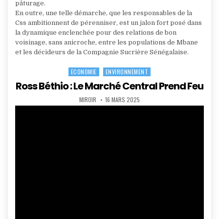
pâturage.
En outre, une telle démarche, que les responsables de la
Css ambitionnent de pérenniser, est un jalon fort posé dans
la dynamique enclenchée pour des relations de bon
voisinage, sans anicroche, entre les populations de Mbane
et les décideurs de la Compagnie Sucrière Sénégalaise.
ECONOMIE
ENVIRONNEMENT
Posted
in
Ross Béthio : Le Marché Central Prend Feu
AUTHOR:
PUBLISHED
MIROIR
16 MARS 2025
DATE: