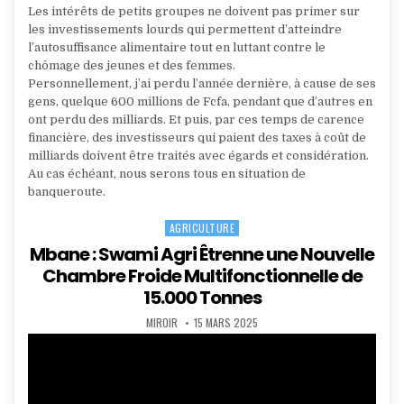
Les intérêts de petits groupes ne doivent pas primer sur
les investissements lourds qui permettent d’atteindre
l’autosuffisance alimentaire tout en luttant contre le
chômage des jeunes et des femmes.
Personnellement, j’ai perdu l’année dernière, à cause de ses
gens, quelque 600 millions de Fcfa, pendant que d’autres en
ont perdu des milliards. Et puis, par ces temps de carence
financière, des investisseurs qui paient des taxes à coût de
milliards doivent être traités avec égards et considération.
Au cas échéant, nous serons tous en situation de
banqueroute.
AGRICULTURE
Posted
in
Mbane : Swami Agri Êtrenne une Nouvelle
Chambre Froide Multifonctionnelle de
15.000 Tonnes
AUTHOR:
PUBLISHED
MIROIR
15 MARS 2025
DATE: