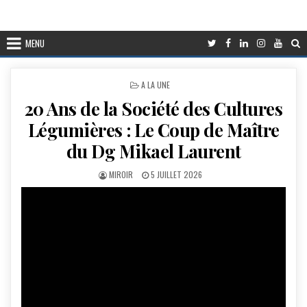
MENU
POSTED
A LA UNE
IN
20 Ans de la Société des Cultures
Légumières : Le Coup de Maître
du Dg Mikael Laurent
AUTHOR:
PUBLISHED
MIROIR
5 JUILLET 2026
DATE: