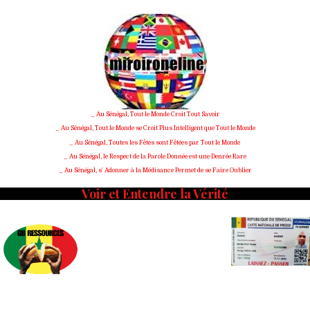
Skip
to
content
_ Au Sénégal, Tout le Monde Croit Tout Savoir
_ Au Sénégal, Tout le Monde se Croit Plus Intelligent que Tout le Monde
_ Au Sénégal, Toutes les Fêtes sont Fêtées par Tout le Monde
_ Au Sénégal, le Respect de la Parole Donnée est une Denrée Rare
_ Au Sénégal, s' Adonner à la Médisance Permet de se Faire Oublier
Voir et Entendre la Vérité