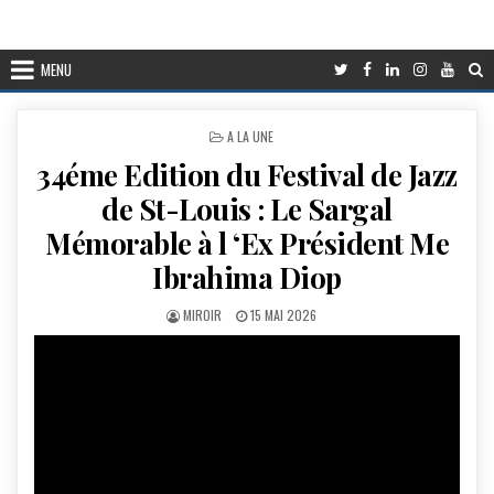
MENU
POSTED
A LA UNE
IN
34éme Edition du Festival de Jazz
de St-Louis : Le Sargal
Mémorable à l ‘Ex Président Me
Ibrahima Diop
AUTHOR:
PUBLISHED
MIROIR
15 MAI 2026
DATE: