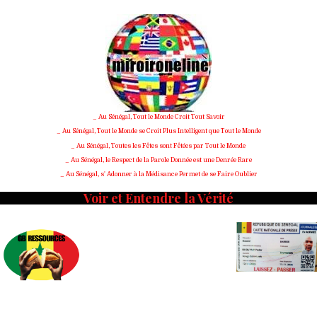
Skip
to
content
_ Au Sénégal, Tout le Monde Croit Tout Savoir
_ Au Sénégal, Tout le Monde se Croit Plus Intelligent que Tout le Monde
_ Au Sénégal, Toutes les Fêtes sont Fêtées par Tout le Monde
_ Au Sénégal, le Respect de la Parole Donnée est une Denrée Rare
_ Au Sénégal, s' Adonner à la Médisance Permet de se Faire Oublier
Voir et Entendre la Vérité