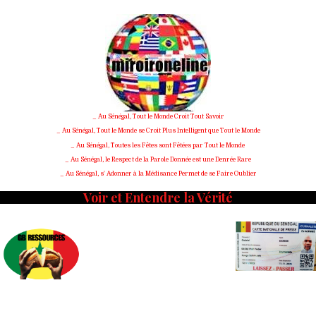
Skip
to
content
_ Au Sénégal, Tout le Monde Croit Tout Savoir
_ Au Sénégal, Tout le Monde se Croit Plus Intelligent que Tout le Monde
_ Au Sénégal, Toutes les Fêtes sont Fêtées par Tout le Monde
_ Au Sénégal, le Respect de la Parole Donnée est une Denrée Rare
_ Au Sénégal, s' Adonner à la Médisance Permet de se Faire Oublier
Voir et Entendre la Vérité