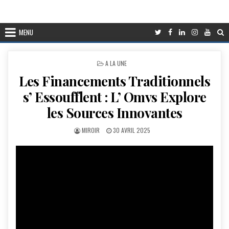
MENU
POSTED
A LA UNE
IN
Les Financements Traditionnels
s’ Essoufflent : L’ Omvs Explore
les Sources Innovantes
AUTHOR:
PUBLISHED
MIROIR
30 AVRIL 2025
DATE: