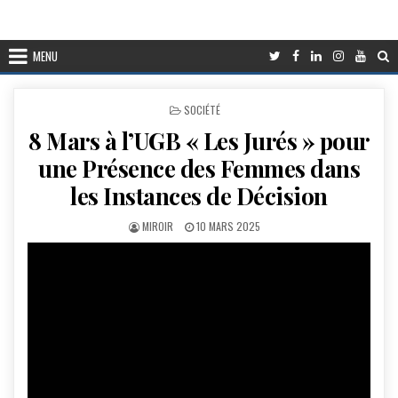
MENU
POSTED
SOCIÉTÉ
IN
8 Mars à l’UGB « Les Jurés » pour
une Présence des Femmes dans
les Instances de Décision
AUTHOR:
PUBLISHED
MIROIR
10 MARS 2025
DATE: