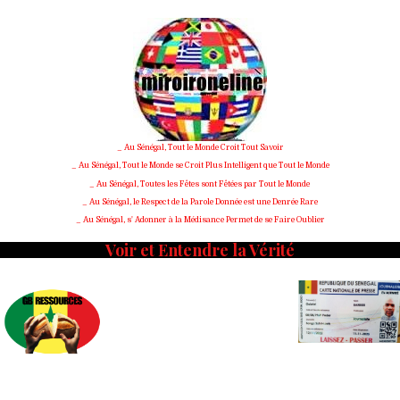
Skip
to
content
_ Au Sénégal, Tout le Monde Croit Tout Savoir
_ Au Sénégal, Tout le Monde se Croit Plus Intelligent que Tout le Monde
_ Au Sénégal, Toutes les Fêtes sont Fêtées par Tout le Monde
_ Au Sénégal, le Respect de la Parole Donnée est une Denrée Rare
_ Au Sénégal, s' Adonner à la Médisance Permet de se Faire Oublier
Voir et Entendre la Vérité