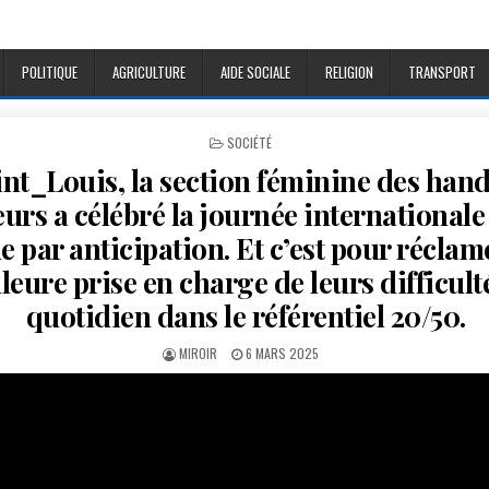
POLITIQUE
AGRICULTURE
AIDE SOCIALE
RELIGION
TRANSPORT
POSTED
SOCIÉTÉ
IN
nt_Louis, la section féminine des han
urs a célébré la journée internationale 
 par anticipation. Et c’est pour réclam
leure prise en charge de leurs difficult
quotidien dans le référentiel 20/50.
AUTHOR:
PUBLISHED
MIROIR
6 MARS 2025
DATE: