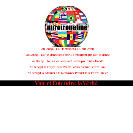
_ Au Sénégal, Tout le Monde Croit Tout Savoir
_ Au Sénégal, Tout le Monde se Croit Plus Intelligent que Tout le Monde
_ Au Sénégal, Toutes les Fêtes sont Fêtées par Tout le Monde
_ Au Sénégal, le Respect de la Parole Donnée est une Denrée Rare
_ Au Sénégal, s' Adonner à la Médisance Permet de se Faire Oublier
Voir et Entendre la Vérité