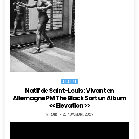
A LA UNE
Posted
in
Natif de Saint-Louis : Vivant en
Allemagne PM The Black Sort un Album
<< Elevation >>
AUTHOR:
PUBLISHED
MIROIR
23 NOVEMBRE 2025
DATE: