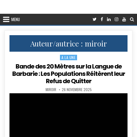
MENU
Auteur/autrice :
miroir
A LA UNE
Posted
in
Bande des 20 Mètres sur la Langue de
Barbarie : Les Populations Réitèrent leur
Refus de Quitter
AUTHOR:
PUBLISHED
MIROIR
26 NOVEMBRE 2025
DATE: