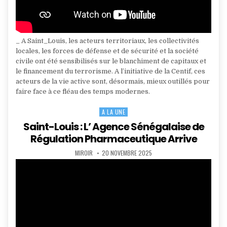
_ A Saint_Louis, les acteurs territoriaux, les collectivités
locales, les forces de défense et de sécurité et la société
civile ont été sensibilisés sur le blanchiment de capitaux et
le financement du terrorisme. A l’initiative de la Centif, ces
acteurs de la vie active sont, désormais, mieux outillés pour
faire face à ce fléau des temps modernes.
A LA UNE
Posted
in
Saint-Louis : L’ Agence Sénégalaise de
Régulation Pharmaceutique Arrive
AUTHOR:
PUBLISHED
MIROIR
20 NOVEMBRE 2025
DATE: