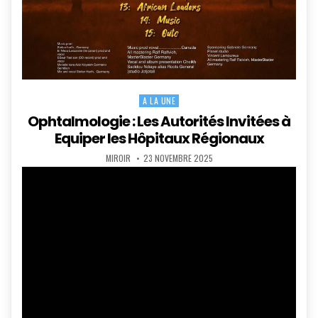
A LA UNE
Posted
in
Ophtalmologie : Les Autorités Invitées à
Equiper les Hôpitaux Régionaux
AUTHOR:
PUBLISHED
MIROIR
23 NOVEMBRE 2025
DATE: