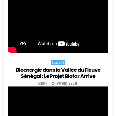
A LA UNE
Posted
in
Bioenergie dans la Vallée du Fleuve
Sénégal : Le Projet Biofar Arrive
AUTHOR:
PUBLISHED
MIROIR
24 NOVEMBRE 2025
DATE: