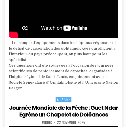
_ Le manque d’équipements dans les hôpitaux régionaux et
le déficit de capacitation des ophtalmologues qui officient à
l’intérieur du pays préoccupent, au plus haut point les
spécialistes.
Ces questions ont été soulevées à l’occasion des journées
scientifiques de renforcement de capacités, organisées à
l’hôpital régional de Saint_Louis, conjointement avec la
Société Sénégalaise d’ Ophtalmologie et l’ Université Gaston
Berger.
A LA UNE
Posted
in
Journée Mondiale de la Pêche : Guet Ndar
Egrène un Chapelet de Doléances
AUTHOR:
PUBLISHED
MIROIR
22 NOVEMBRE 2025
DATE: