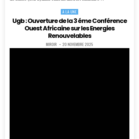
A LA UNE
Posted
in
Ugb : Ouverture de la 3 éme Conférence
Ouest Africaine sur les Energies
Renouvelables
AUTHOR:
PUBLISHED
MIROIR
20 NOVEMBRE 2025
DATE: