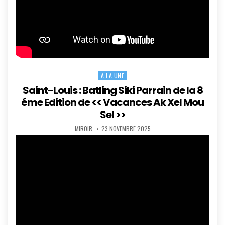
A LA UNE
Posted
in
Saint-Louis : Batling Siki Parrain de la 8
éme Edition de << Vacances Ak Xel Mou
Sel >>
AUTHOR:
PUBLISHED
MIROIR
23 NOVEMBRE 2025
DATE: