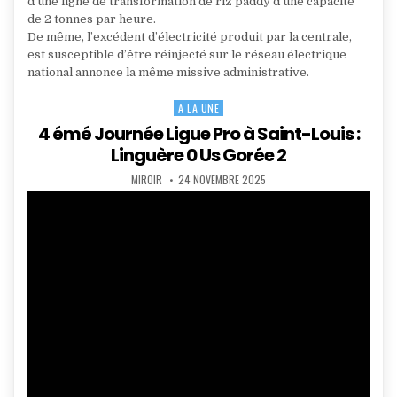
d’une ligne de transformation de riz paddy d’une capacité
de 2 tonnes par heure.
De même, l’excédent d’électricité produit par la centrale,
est susceptible d’être réinjecté sur le réseau électrique
national annonce la même missive administrative.
A LA UNE
Posted
in
4 émé Journée Ligue Pro à Saint-Louis :
Linguère 0 Us Gorée 2
AUTHOR:
PUBLISHED
MIROIR
24 NOVEMBRE 2025
DATE: