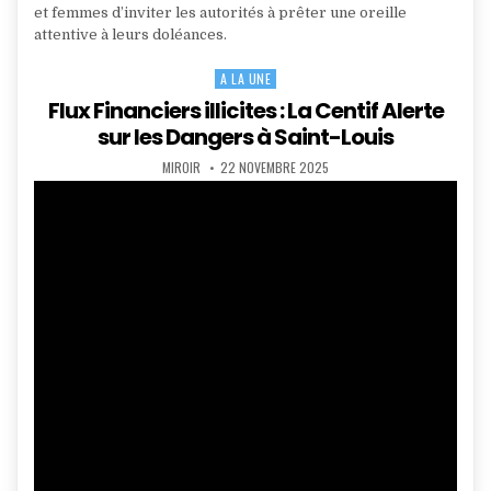
et femmes d’inviter les autorités à prêter une oreille
attentive à leurs doléances.
A LA UNE
Posted
in
Flux Financiers illicites : La Centif Alerte
sur les Dangers à Saint-Louis
AUTHOR:
PUBLISHED
MIROIR
22 NOVEMBRE 2025
DATE: