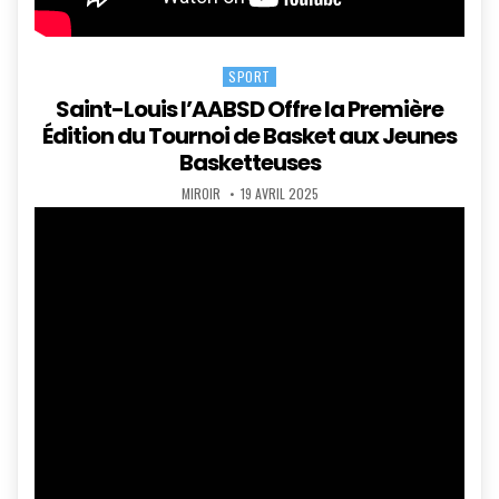
SPORT
Posted
in
Saint-Louis l’AABSD Offre la Première
Édition du Tournoi de Basket aux Jeunes
Basketteuses
AUTHOR:
PUBLISHED
MIROIR
19 AVRIL 2025
DATE: