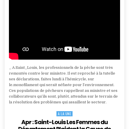
_ A Saint_Louis, les professionnels de la pêche sont très
remontés contre leur ministre. Il est reproché à la tutelle
ses déclarations, faites lundi à l’hémicycle, sur
le.monofilament qui serait néfaste pour l’environnement.
Ces populations de pêcheurs rappellent au ministre et ses
collaborateurs qu’ils sont, plutôt, attendus sur le terrain de
la résolution des problèmes qui assaillent le secteur.
A LA UNE
Posted
in
Apr : Saint-Louis Les Femmes du