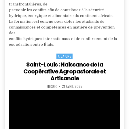
transfrontalières, de
prévenir les conflits afin de contribuer à la sécurité
hydrique, énergique et alimentaire du continent africain.
La formation est conçue pour doter les étudiants de
connaissances et compétences en matière de prévention
des
conflits hydriques internationaux et de renforcement de la
coopération entre États.
A LA UNE
Posted
in
Saint-Louis : Naissance de la
Coopérative Agropastorale et
Artisanale
AUTHOR:
PUBLISHED
MIROIR
21 AVRIL 2025
DATE: