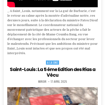
_ A Saint_Louis, notamment sur la La gué de Barbarie, c’est
le retour au calme après la montée d’adrénaline notée, ces
derniers jours, suite à la déclaration du ministre Fatou Diouf
sur le monofilament. Le coordonnateur national du
mouvement patriotique des acteurs de la pêche a fait le
déplacement de la cité de Mame Coumba Bang, en vue
d’échanger avec les professionnels du secteur pour lever
le malentendu. Précisant que les ambitions du ministre pour
Saint_Louis sont intactes et que ses propos ont été mal
interprétés.
A LA UNE
Posted
in
Saint-Louis : La 5 éme Edition des Rias a
Vécu
AUTHOR:
PUBLISHED
MIROIR
17 AVRIL 2025
DATE: