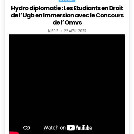
in
Hydro diplomatie : Les Etudiants en Droit
de l’ Ugb en Immersion avec le Concours
de l’ Omvs
AUTHOR:
PUBLISHED
MIROIR
22 AVRIL 2025
DATE: