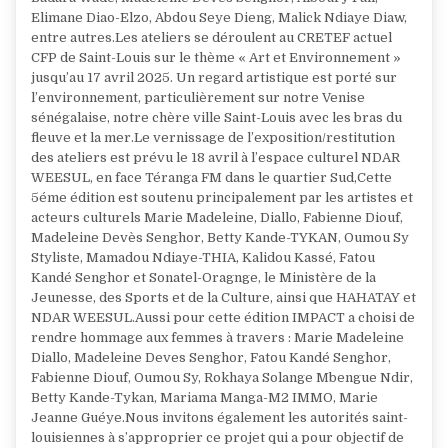
Elimane Diao-Elzo, Abdou Seye Dieng, Malick Ndiaye Diaw,
entre autres.Les ateliers se déroulent au CRETEF actuel
CFP de Saint-Louis sur le thème « Art et Environnement »
jusqu’au 17 avril 2025. Un regard artistique est porté sur
l’environnement, particulièrement sur notre Venise
sénégalaise, notre chère ville Saint-Louis avec les bras du
fleuve et la mer.Le vernissage de l’exposition/restitution
des ateliers est prévu le 18 avril à l’espace culturel NDAR
WEESUL, en face Téranga FM dans le quartier Sud,Cette
5éme édition est soutenu principalement par les artistes et
acteurs culturels Marie Madeleine, Diallo, Fabienne Diouf,
Madeleine Devès Senghor, Betty Kande-TYKAN, Oumou Sy
Styliste, Mamadou Ndiaye-THIA, Kalidou Kassé, Fatou
Kandé Senghor et Sonatel-Oragnge, le Ministère de la
Jeunesse, des Sports et de la Culture, ainsi que HAHATAY et
NDAR WEESUL.Aussi pour cette édition IMPACT a choisi de
rendre hommage aux femmes à travers : Marie Madeleine
Diallo, Madeleine Deves Senghor, Fatou Kandé Senghor,
Fabienne Diouf, Oumou Sy, Rokhaya Solange Mbengue Ndir,
Betty Kande-Tykan, Mariama Manga-M2 IMMO, Marie
Jeanne Guéye.Nous invitons également les autorités saint-
louisiennes à s’approprier ce projet qui a pour objectif de