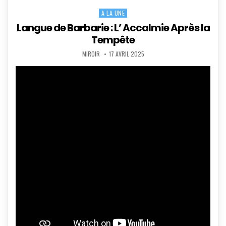
A LA UNE
Posted
in
Langue de Barbarie : L’ Accalmie Après la
Tempête
AUTHOR:
PUBLISHED
MIROIR
17 AVRIL 2025
DATE: