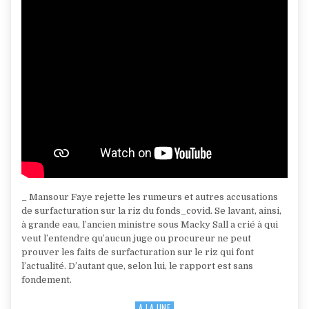
_ Mansour Faye rejette les rumeurs et autres accusations
de surfacturation sur la riz du fonds_covid. Se lavant, ainsi,
à grande eau, l’ancien ministre sous Macky Sall a crié à qui
veut l’entendre qu’aucun juge ou procureur ne peut
prouver les faits de surfacturation sur le riz qui font
l’actualité. D’autant que, selon lui, le rapport est sans
fondement.
A LA UNE
Posted