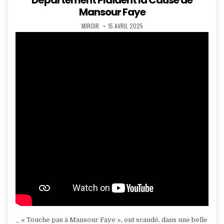
Département Plaident la Cause de
Mansour Faye
AUTHOR:
PUBLISHED
MIROIR
15 AVRIL 2025
DATE:
_ « Touche pas à Mansour Faye », ont scandé, dans une belle