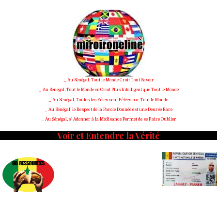
Skip
to
content
_ Au Sénégal, Tout le Monde Croit Tout Savoir
_ Au Sénégal, Tout le Monde se Croit Plus Intelligent que Tout le Monde
_ Au Sénégal, Toutes les Fêtes sont Fêtées par Tout le Monde
_ Au Sénégal, le Respect de la Parole Donnée est une Denrée Rare
_ Au Sénégal, s' Adonner à la Médisance Permet de se Faire Oublier
Voir et Entendre la Vérité