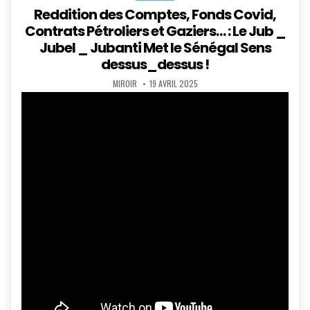
in
Reddition des Comptes, Fonds Covid,
Contrats Pétroliers et Gaziers… : Le Jub _
Jubel _ Jubanti Met le Sénégal Sens
dessus_dessus !
AUTHOR:
PUBLISHED
MIROIR
19 AVRIL 2025
DATE: