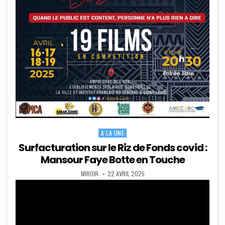
A LA UNE
Posted
in
Surfacturation sur le Riz de Fonds covid :
Mansour Faye Botte en Touche
AUTHOR:
PUBLISHED
MIROIR
22 AVRIL 2025
DATE: