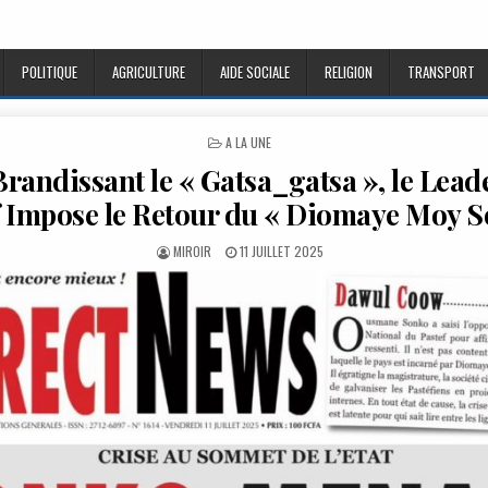
POLITIQUE
AGRICULTURE
AIDE SOCIALE
RELIGION
TRANSPORT
POSTED
A LA UNE
IN
randissant le « Gatsa_gatsa », le Lead
f Impose le Retour du « Diomaye Moy S
AUTHOR:
PUBLISHED
MIROIR
11 JUILLET 2025
DATE: