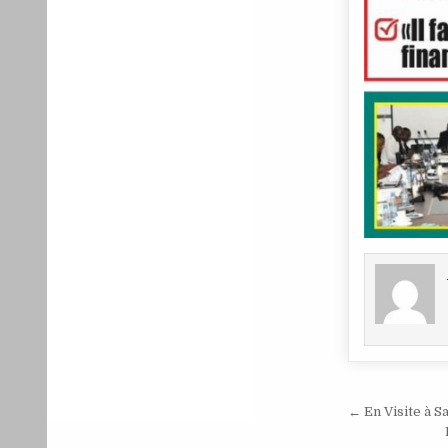
Navigat
← En Visite à S
de