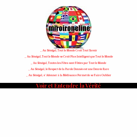
_ Au Sénégal, Tout le Monde Croit Tout Savoir
_ Au Sénégal, Tout le Monde se Croit Plus Intelligent que Tout le Monde
_ Au Sénégal, Toutes les Fêtes sont Fêtées par Tout le Monde
_ Au Sénégal, le Respect de la Parole Donnée est une Denrée Rare
_ Au Sénégal, s' Adonner à la Médisance Permet de se Faire Oublier
Voir et Entendre la Vérité