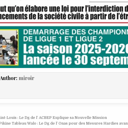
Author:
miroir
ion
aint-Louis : Le Dg de l’ ACBEP Explique sa Nouvelle Mission
Pikine Tableau Walo : Le Dg de l’ Onas pour des Mesures Hardies avan