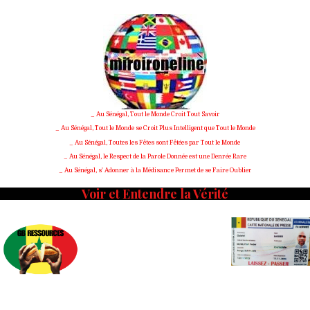
Skip
to
content
_ Au Sénégal, Tout le Monde Croit Tout Savoir
_ Au Sénégal, Tout le Monde se Croit Plus Intelligent que Tout le Monde
_ Au Sénégal, Toutes les Fêtes sont Fêtées par Tout le Monde
_ Au Sénégal, le Respect de la Parole Donnée est une Denrée Rare
_ Au Sénégal, s' Adonner à la Médisance Permet de se Faire Oublier
Voir et Entendre la Vérité