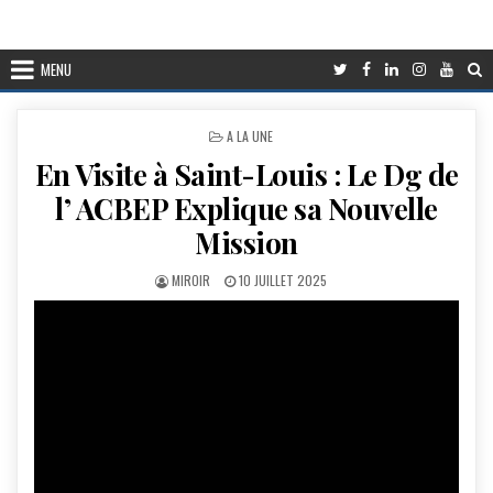
MENU
POSTED
A LA UNE
IN
En Visite à Saint-Louis : Le Dg de
l’ ACBEP Explique sa Nouvelle
Mission
AUTHOR:
PUBLISHED
MIROIR
10 JUILLET 2025
DATE: