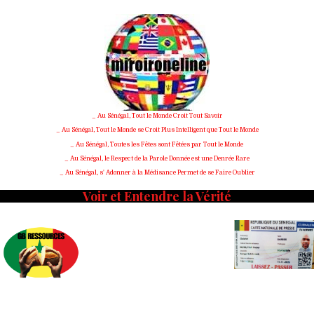
Skip
to
content
_ Au Sénégal, Tout le Monde Croit Tout Savoir
_ Au Sénégal, Tout le Monde se Croit Plus Intelligent que Tout le Monde
_ Au Sénégal, Toutes les Fêtes sont Fêtées par Tout le Monde
_ Au Sénégal, le Respect de la Parole Donnée est une Denrée Rare
_ Au Sénégal, s' Adonner à la Médisance Permet de se Faire Oublier
Voir et Entendre la Vérité