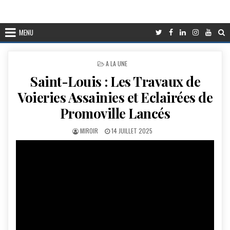
MENU
POSTED
A LA UNE
IN
Saint-Louis : Les Travaux de
Voieries Assainies et Eclairées de
Promoville Lancés
AUTHOR:
PUBLISHED
MIROIR
14 JUILLET 2025
DATE: