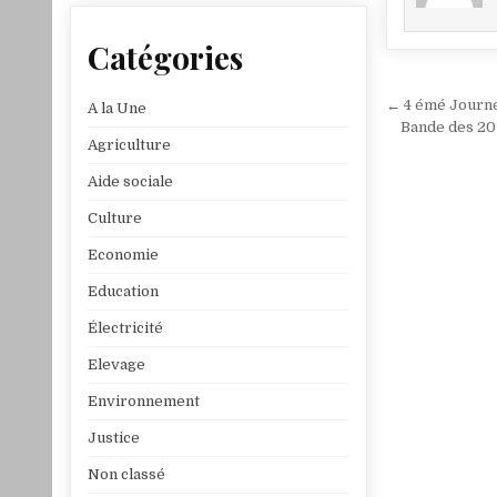
Catégories
Navigat
← 4 émé Journée
A la Une
de
Bande des 20 
Agriculture
l’article
Aide sociale
Culture
Economie
Education
Électricité
Elevage
Environnement
Justice
Non classé