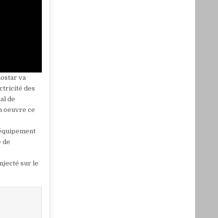
iostar va
ctricité des
nal de
n oeuvre ce
l’équipement
e de
njecté sur le