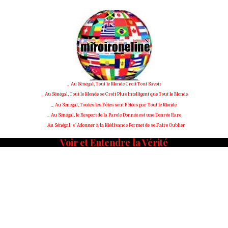
_ Au Sénégal, Tout le Monde Croit Tout Savoir
_ Au Sénégal, Tout le Monde se Croit Plus Intelligent que Tout le Monde
_ Au Sénégal, Toutes les Fêtes sont Fêtées par Tout le Monde
_ Au Sénégal, le Respect de la Parole Donnée est une Denrée Rare
_ Au Sénégal, s' Adonner à la Médisance Permet de se Faire Oublier
Voir et Entendre la Vérité