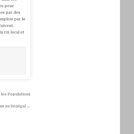
res pour
ées par des
emplois par le
Suivent,
 riz local et
 les Populations
Ans au Sénégal →