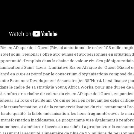
ve Riz en Afrique de l’ Ouest (Rizao) ambitionne de créer 108 mille emplo
projet sous_régional s’offre aux jeunes et aux personnes en situation 
portunité d’emplois dans la chaîne de valeur riz. Ses plénipotentiair
anification à Saint_Louis. L’initiative Riz en Afrique de ’Ouest (Rizao) e
ncé en 2024 et porté par le consortium d’organisations composé de A
ite Economic Development Associates )et 35°Nord. Il est financé par
dans le cadre de sa stratégie Young Africa Works, pour une durée de 5
e à renforcer a chaîne de valeur du riz en Afrique de l’Ouest, en particu
Sénégal, au Togo et au Bénin. Ce qui se fera en relevant les défis critiqu
e la transformation, et de la commercialisation du riz,. notamment l’ac
aute qualité, la faible mécanisation, les liens fragmentés avec le mar
transformation inadéquates. Le programme vise également à renforc
semences, à améliorer l’accès au marché et à promouvoir la consomm
en assurant la sécurité alimentaire de plus de 2,2 millions de personnes