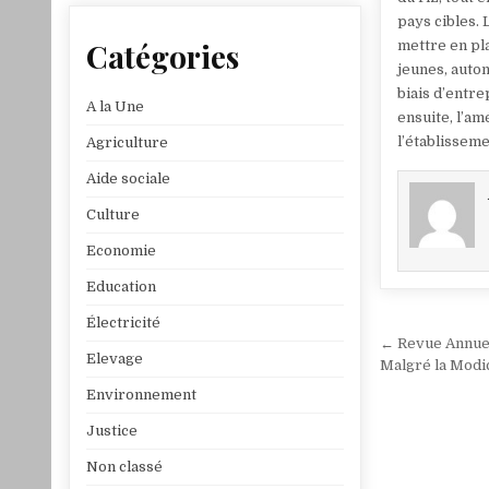
pays cibles. 
Catégories
mettre en pl
jeunes, auton
biais d’entre
A la Une
ensuite, l’am
l’établisseme
Agriculture
Aide sociale
Culture
Economie
Education
Électricité
Navigat
← Revue Annuell
Elevage
de
Malgré la Modi
Environnement
l’article
Justice
Non classé