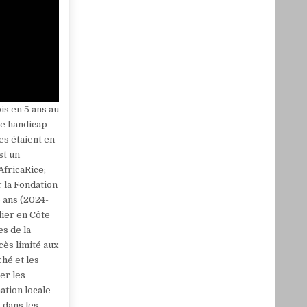
is en 5 ans au
de handicap
es étaient en
st un
fricaRice;
 la Fondation
 ans (2024-
lier en Côte
es de la
cès limité aux
ché et les
er les
ation locale
 dans les