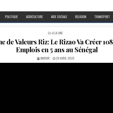
POLITIQUE
AGRICULTURE
AIDE SOCIALE
RELIGION
TRANSPORT
POSTED
A LA UNE
IN
e de Valeurs Riz: Le Rizao Va Créer 108
Emplois en 5 ans au Sénégal
AUTHOR:
PUBLISHED
MIROIR
29 AVRIL 2025
DATE: