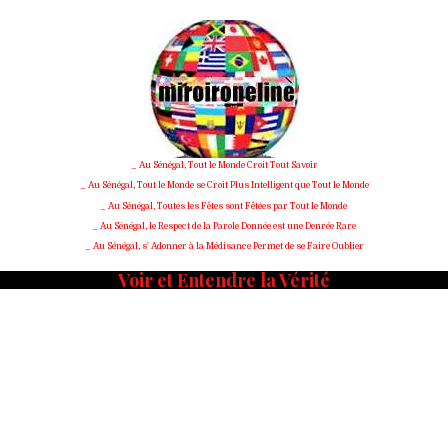
_ Au Sénégal, Tout le Monde Croit Tout Savoir
_ Au Sénégal, Tout le Monde se Croit Plus Intelligent que Tout le Monde
_ Au Sénégal, Toutes les Fêtes sont Fêtées par Tout le Monde
_ Au Sénégal, le Respect de la Parole Donnée est une Denrée Rare
_ Au Sénégal, s' Adonner à la Médisance Permet de se Faire Oublier
Voir et Entendre la Vérité