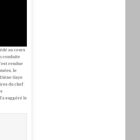
cédé au cours
on conduite
s’est rendue
rmées, le
 Diène Gaye
ires du chef
es
l’a suggéré le