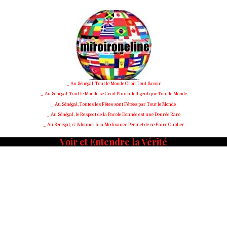
_ Au Sénégal, Tout le Monde Croit Tout Savoir
_ Au Sénégal, Tout le Monde se Croit Plus Intelligent que Tout le Monde
_ Au Sénégal, Toutes les Fêtes sont Fêtées par Tout le Monde
_ Au Sénégal, le Respect de la Parole Donnée est une Denrée Rare
_ Au Sénégal, s' Adonner à la Médisance Permet de se Faire Oublier
Voir et Entendre la Vérité