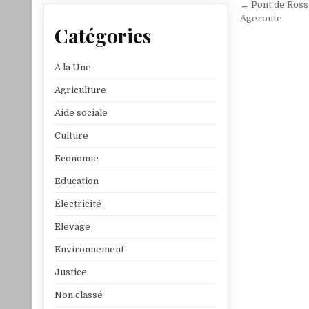
Navigat
← Pont de Ross
de
Ageroute
Catégories
l’article
A la Une
Agriculture
Aide sociale
Culture
Economie
Education
Électricité
Elevage
Environnement
Justice
Non classé