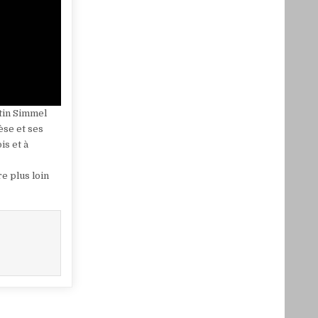
tin Simmel
èse et ses
is et à
re plus loin