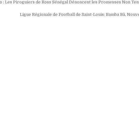
ion
o : Les Piroguiers de Ross Sénégal Dénoncent les Promesses Non Tenu
Ligue Régionale de Football de Saint-Louis: Bamba Bâ, Nou