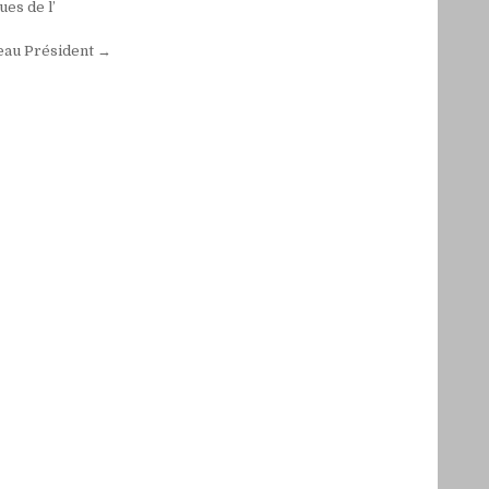
es de l’
veau Président →