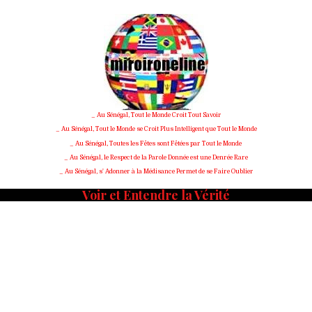
_ Au Sénégal, Tout le Monde Croit Tout Savoir
_ Au Sénégal, Tout le Monde se Croit Plus Intelligent que Tout le Monde
_ Au Sénégal, Toutes les Fêtes sont Fêtées par Tout le Monde
_ Au Sénégal, le Respect de la Parole Donnée est une Denrée Rare
_ Au Sénégal, s' Adonner à la Médisance Permet de se Faire Oublier
Voir et Entendre la Vérité