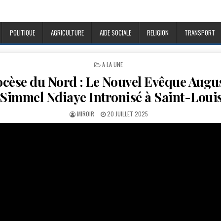
POLITIQUE
AGRICULTURE
AIDE SOCIALE
RELIGION
TRANSPORT
POSTED
A LA UNE
IN
cèse du Nord : Le Nouvel Evêque Augu
Simmel Ndiaye Intronisé à Saint-Loui
AUTHOR:
PUBLISHED
MIROIR
20 JUILLET 2025
DATE: