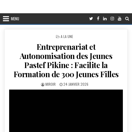
MENU
POSTED
A LA UNE
IN
Entreprenariat et
Autonomisation des Jeunes
Pastef Pikine : Facilite la
Formation de 300 Jeunes Filles
AUTHOR:
PUBLISHED
MIROIR
24 JANVIER 2026
DATE: