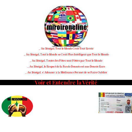
Skip
to
content
_ Au Sénégal, Tout le Monde Croit Tout Savoir
_ Au Sénégal, Tout le Monde se Croit Plus Intelligent que Tout le Monde
_ Au Sénégal, Toutes les Fêtes sont Fêtées par Tout le Monde
_ Au Sénégal, le Respect de la Parole Donnée est une Denrée Rare
_ Au Sénégal, s' Adonner à la Médisance Permet de se Faire Oublier
Voir et Entendre la Vérité