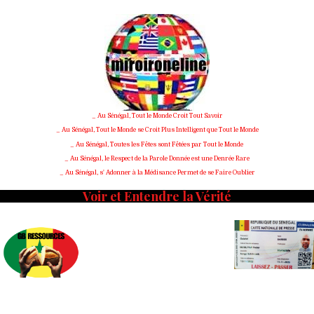
Skip
to
content
_ Au Sénégal, Tout le Monde Croit Tout Savoir
_ Au Sénégal, Tout le Monde se Croit Plus Intelligent que Tout le Monde
_ Au Sénégal, Toutes les Fêtes sont Fêtées par Tout le Monde
_ Au Sénégal, le Respect de la Parole Donnée est une Denrée Rare
_ Au Sénégal, s' Adonner à la Médisance Permet de se Faire Oublier
Voir et Entendre la Vérité