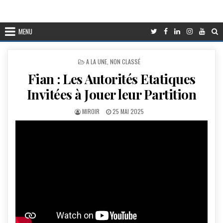
MENU
POSTED
A LA UNE
,
NON CLASSÉ
IN
Fian : Les Autorités Etatiques
Invitées à Jouer leur Partition
AUTHOR:
PUBLISHED
MIROIR
25 MAI 2025
DATE: