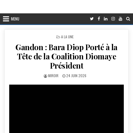
MENU
POSTED
A LA UNE
IN
Gandon : Bara Diop Porté à la
Tête de la Coalition Diomaye
Président
AUTHOR:
PUBLISHED
MIROIR
24 JUIN 2026
DATE: