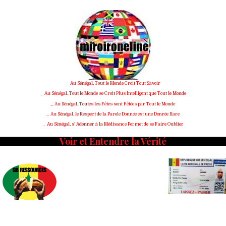
Skip
to
content
_ Au Sénégal, Tout le Monde Croit Tout Savoir
_ Au Sénégal, Tout le Monde se Croit Plus Intelligent que Tout le Monde
_ Au Sénégal, Toutes les Fêtes sont Fêtées par Tout le Monde
_ Au Sénégal, le Respect de la Parole Donnée est une Denrée Rare
_ Au Sénégal, s' Adonner à la Médisance Permet de se Faire Oublier
Voir et Entendre la Vérité