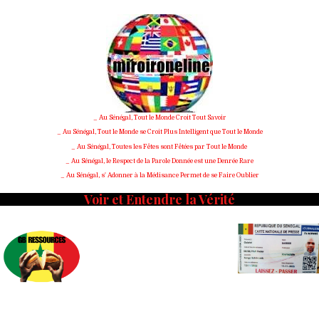
Skip
to
content
_ Au Sénégal, Tout le Monde Croit Tout Savoir
_ Au Sénégal, Tout le Monde se Croit Plus Intelligent que Tout le Monde
_ Au Sénégal, Toutes les Fêtes sont Fêtées par Tout le Monde
_ Au Sénégal, le Respect de la Parole Donnée est une Denrée Rare
_ Au Sénégal, s' Adonner à la Médisance Permet de se Faire Oublier
Voir et Entendre la Vérité