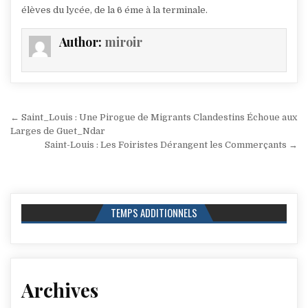
élèves du lycée, de la 6 éme à la terminale.
Author:
miroir
Navigation
← Saint_Louis : Une Pirogue de Migrants Clandestins Échoue aux
de
Larges de Guet_Ndar
Saint-Louis : Les Foiristes Dérangent les Commerçants →
l’article
TEMPS ADDITIONNELS
Archives