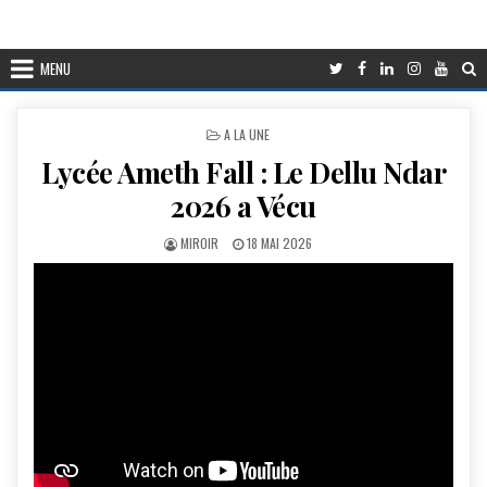
MENU
POSTED
A LA UNE
IN
Lycée Ameth Fall : Le Dellu Ndar
2026 a Vécu
AUTHOR:
PUBLISHED
MIROIR
18 MAI 2026
DATE: