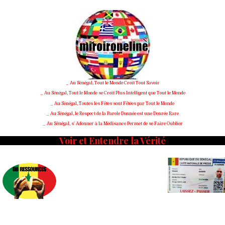
Skip
to
content
_ Au Sénégal, Tout le Monde Croit Tout Savoir
_ Au Sénégal, Tout le Monde se Croit Plus Intelligent que Tout le Monde
_ Au Sénégal, Toutes les Fêtes sont Fêtées par Tout le Monde
_ Au Sénégal, le Respect de la Parole Donnée est une Denrée Rare
_ Au Sénégal, s' Adonner à la Médisance Permet de se Faire Oublier
Voir et Entendre la Vérité