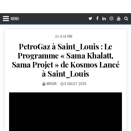
MENU
POSTED
A LA UNE
IN
PetroGaz à Saint_Louis : Le
Programme « Sama Khalatt,
Sama Projet » de Kosmos Lancé
à Saint_Louis
AUTHOR:
PUBLISHED
MIROIR
8 JUILLET 2026
DATE: