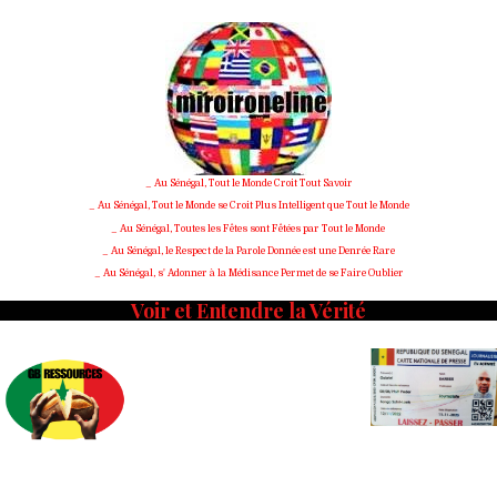
Skip
to
content
_ Au Sénégal, Tout le Monde Croit Tout Savoir
_ Au Sénégal, Tout le Monde se Croit Plus Intelligent que Tout le Monde
_ Au Sénégal, Toutes les Fêtes sont Fêtées par Tout le Monde
_ Au Sénégal, le Respect de la Parole Donnée est une Denrée Rare
_ Au Sénégal, s' Adonner à la Médisance Permet de se Faire Oublier
Voir et Entendre la Vérité