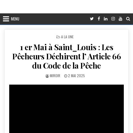
MENU
POSTED
A LA UNE
IN
1 er Mai à Saint_Louis : Les
Pêcheurs Déchirent l’ Article 66
du Code de la Pêche
AUTHOR:
PUBLISHED
MIROIR
2 MAI 2025
DATE: