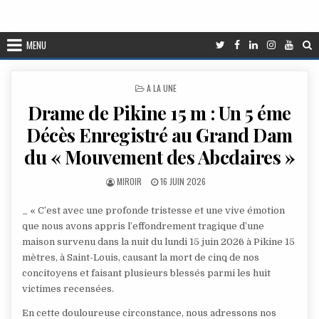
MENU
POSTED
A LA UNE
IN
Drame de Pikine 15 m : Un 5 éme
Décès Enregistré au Grand Dam
du « Mouvement des Abcdaires »
AUTHOR:
PUBLISHED
MIROIR
16 JUIN 2026
DATE:
_ « C’est avec une profonde tristesse et une vive émotion
que nous avons appris l’effondrement tragique d’une
maison survenu dans la nuit du lundi 15 juin 2026 à Pikine 15
mètres, à Saint-Louis, causant la mort de cinq de nos
concitoyens et faisant plusieurs blessés parmi les huit
victimes recensées.
En cette douloureuse circonstance, nous adressons nos