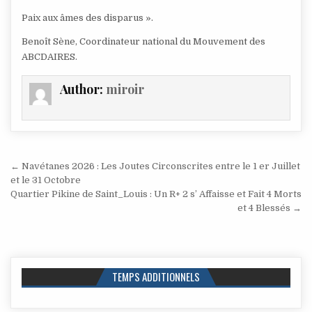
Paix aux âmes des disparus ».
Benoît Sène, Coordinateur national du Mouvement des
ABCDAIRES.
Author:
miroir
Navigation
← Navétanes 2026 : Les Joutes Circonscrites entre le 1 er Juillet
de
et le 31 Octobre
Quartier Pikine de Saint_Louis : Un R+ 2 s’ Affaisse et Fait 4 Morts
l’article
et 4 Blessés →
TEMPS ADDITIONNELS