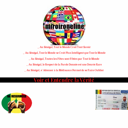
Skip
to
content
_ Au Sénégal, Tout le Monde Croit Tout Savoir
_ Au Sénégal, Tout le Monde se Croit Plus Intelligent que Tout le Monde
_ Au Sénégal, Toutes les Fêtes sont Fêtées par Tout le Monde
_ Au Sénégal, le Respect de la Parole Donnée est une Denrée Rare
_ Au Sénégal, s' Adonner à la Médisance Permet de se Faire Oublier
Voir et Entendre la Vérité