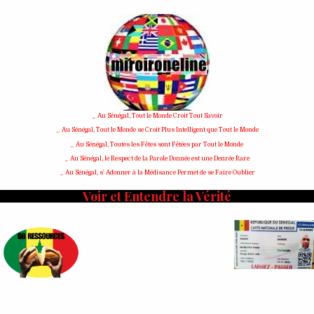
Skip
to
content
_ Au Sénégal, Tout le Monde Croit Tout Savoir
_ Au Sénégal, Tout le Monde se Croit Plus Intelligent que Tout le Monde
_ Au Sénégal, Toutes les Fêtes sont Fêtées par Tout le Monde
_ Au Sénégal, le Respect de la Parole Donnée est une Denrée Rare
_ Au Sénégal, s' Adonner à la Médisance Permet de se Faire Oublier
Voir et Entendre la Vérité