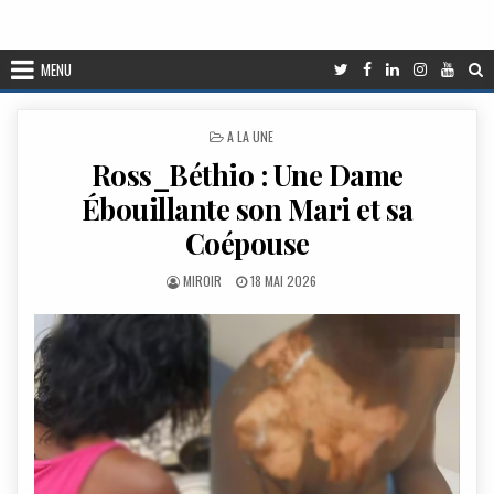
MENU
POSTED
A LA UNE
IN
Ross_Béthio : Une Dame
Ébouillante son Mari et sa
Coépouse
AUTHOR:
PUBLISHED
MIROIR
18 MAI 2026
DATE: