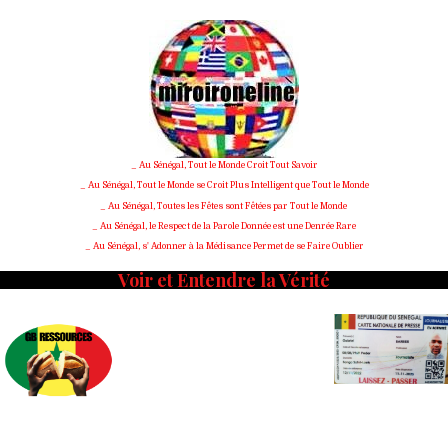
Skip
to
content
_ Au Sénégal, Tout le Monde Croit Tout Savoir
_ Au Sénégal, Tout le Monde se Croit Plus Intelligent que Tout le Monde
_ Au Sénégal, Toutes les Fêtes sont Fêtées par Tout le Monde
_ Au Sénégal, le Respect de la Parole Donnée est une Denrée Rare
_ Au Sénégal, s' Adonner à la Médisance Permet de se Faire Oublier
Voir et Entendre la Vérité