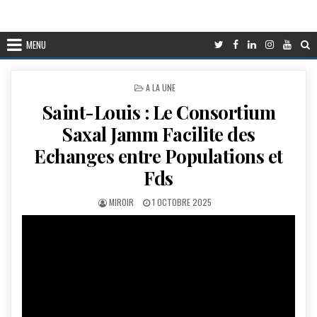
MENU
POSTED
A LA UNE
IN
Saint-Louis : Le Consortium
Saxal Jamm Facilite des
Echanges entre Populations et
Fds
AUTHOR:
PUBLISHED
MIROIR
1 OCTOBRE 2025
DATE: