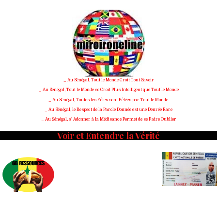
Skip
to
content
_ Au Sénégal, Tout le Monde Croit Tout Savoir
_ Au Sénégal, Tout le Monde se Croit Plus Intelligent que Tout le Monde
_ Au Sénégal, Toutes les Fêtes sont Fêtées par Tout le Monde
_ Au Sénégal, le Respect de la Parole Donnée est une Denrée Rare
_ Au Sénégal, s' Adonner à la Médisance Permet de se Faire Oublier
Voir et Entendre la Vérité