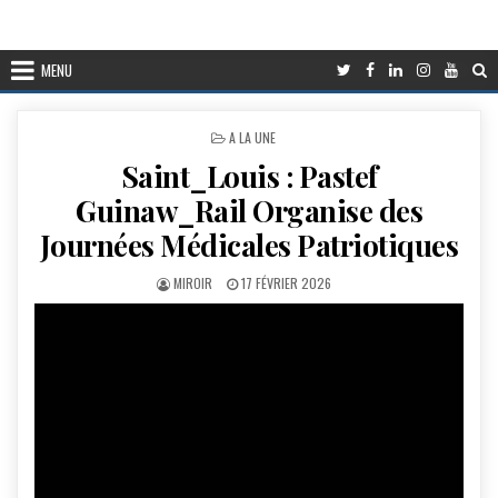
MENU
POSTED
A LA UNE
IN
Saint_Louis : Pastef
Guinaw_Rail Organise des
Journées Médicales Patriotiques
AUTHOR:
PUBLISHED
MIROIR
17 FÉVRIER 2026
DATE: