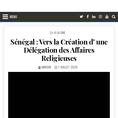
MENU
POSTED
A LA UNE
IN
Sénégal : Vers la Création d’ une
Délégation des Affaires
Religieuses
AUTHOR:
PUBLISHED
MIROIR
7 JUILLET 2025
DATE: