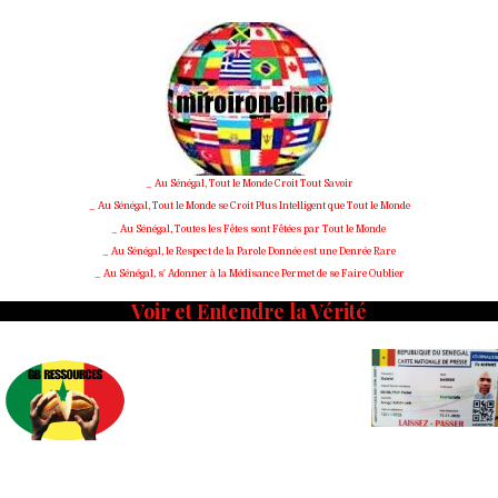
Skip
to
content
_ Au Sénégal, Tout le Monde Croit Tout Savoir
_ Au Sénégal, Tout le Monde se Croit Plus Intelligent que Tout le Monde
_ Au Sénégal, Toutes les Fêtes sont Fêtées par Tout le Monde
_ Au Sénégal, le Respect de la Parole Donnée est une Denrée Rare
_ Au Sénégal, s' Adonner à la Médisance Permet de se Faire Oublier
Voir et Entendre la Vérité